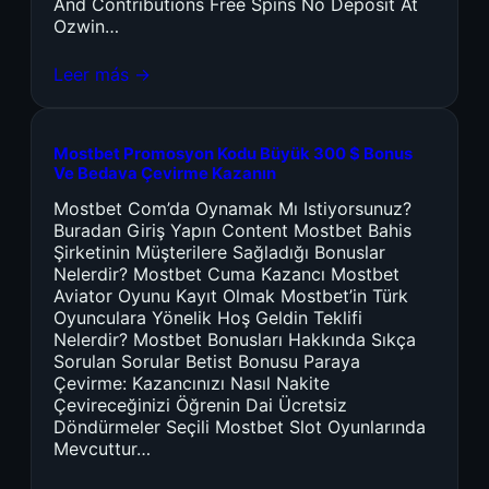
And Contributions Free Spins No Deposit At
Ozwin…
Leer más →
Mostbet Promosyon Kodu Büyük 300 $ Bonus
Ve Bedava Çevirme Kazanın
Mostbet Com’da Oynamak Mı Istiyorsunuz?
Buradan Giriş Yapın Content Mostbet Bahis
Şirketinin Müşterilere Sağladığı Bonuslar
Nelerdir? Mostbet Cuma Kazancı Mostbet
Aviator Oyunu Kayıt Olmak Mostbet’in Türk
Oyunculara Yönelik Hoş Geldin Teklifi
Nelerdir? Mostbet Bonusları Hakkında Sıkça
Sorulan Sorular Betist Bonusu Paraya
Çevirme: Kazancınızı Nasıl Nakite
Çevireceğinizi Öğrenin Dai Ücretsiz
Döndürmeler Seçili Mostbet Slot Oyunlarında
Mevcuttur…