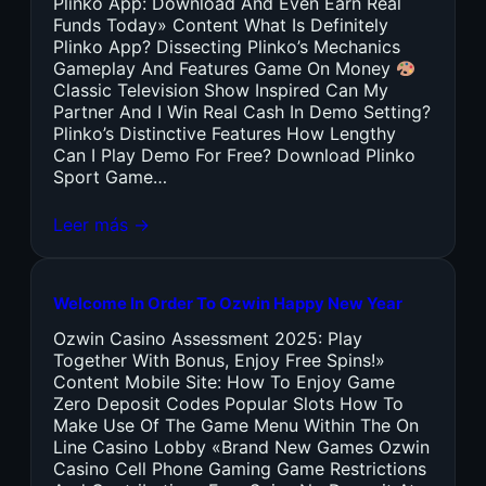
Plinko App: Download And Even Earn Real
Funds Today» Content What Is Definitely
Plinko App? Dissecting Plinko’s Mechanics
Gameplay And Features Game On Money
Classic Television Show Inspired Can My
Partner And I Win Real Cash In Demo Setting?
Plinko’s Distinctive Features How Lengthy
Can I Play Demo For Free? Download Plinko
Sport Game…
Leer más →
Welcome In Order To Ozwin Happy New Year
Ozwin Casino Assessment 2025: Play
Together With Bonus, Enjoy Free Spins!»
Content Mobile Site: How To Enjoy Game
Zero Deposit Codes Popular Slots How To
Make Use Of The Game Menu Within The On
Line Casino Lobby «Brand New Games Ozwin
Casino Cell Phone Gaming Game Restrictions