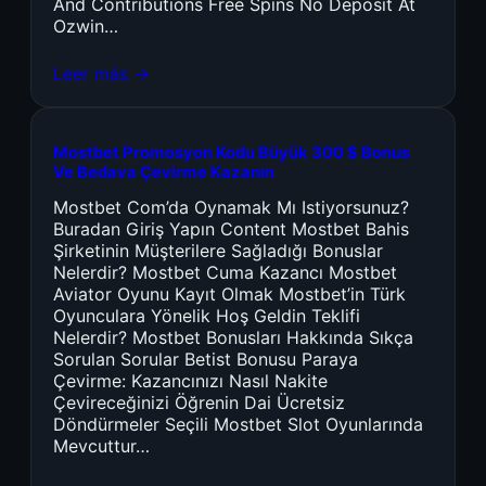
And Contributions Free Spins No Deposit At
Ozwin…
Leer más →
Mostbet Promosyon Kodu Büyük 300 $ Bonus
Ve Bedava Çevirme Kazanın
Mostbet Com’da Oynamak Mı Istiyorsunuz?
Buradan Giriş Yapın Content Mostbet Bahis
Şirketinin Müşterilere Sağladığı Bonuslar
Nelerdir? Mostbet Cuma Kazancı Mostbet
Aviator Oyunu Kayıt Olmak Mostbet’in Türk
Oyunculara Yönelik Hoş Geldin Teklifi
Nelerdir? Mostbet Bonusları Hakkında Sıkça
Sorulan Sorular Betist Bonusu Paraya
Çevirme: Kazancınızı Nasıl Nakite
Çevireceğinizi Öğrenin Dai Ücretsiz
Döndürmeler Seçili Mostbet Slot Oyunlarında
Mevcuttur…