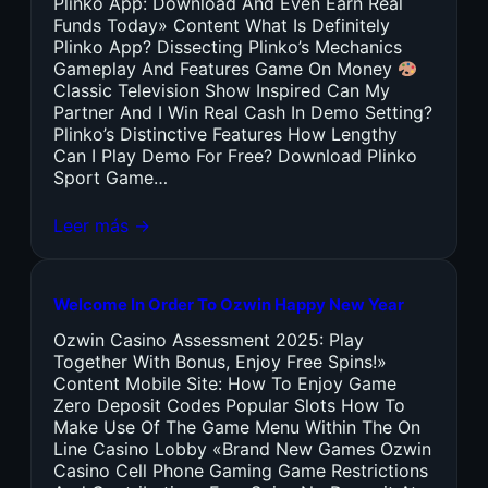
Plinko App: Download And Even Earn Real
Funds Today» Content What Is Definitely
Plinko App? Dissecting Plinko’s Mechanics
Gameplay And Features Game On Money
Classic Television Show Inspired Can My
Partner And I Win Real Cash In Demo Setting?
Plinko’s Distinctive Features How Lengthy
Can I Play Demo For Free? Download Plinko
Sport Game…
Leer más →
Welcome In Order To Ozwin Happy New Year
Ozwin Casino Assessment 2025: Play
Together With Bonus, Enjoy Free Spins!»
Content Mobile Site: How To Enjoy Game
Zero Deposit Codes Popular Slots How To
Make Use Of The Game Menu Within The On
Line Casino Lobby «Brand New Games Ozwin
Casino Cell Phone Gaming Game Restrictions