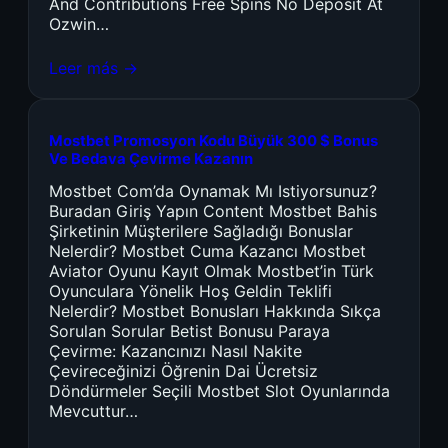
And Contributions Free Spins No Deposit At
Ozwin…
Leer más →
Mostbet Promosyon Kodu Büyük 300 $ Bonus
Ve Bedava Çevirme Kazanın
Mostbet Com’da Oynamak Mı Istiyorsunuz?
Buradan Giriş Yapın Content Mostbet Bahis
Şirketinin Müşterilere Sağladığı Bonuslar
Nelerdir? Mostbet Cuma Kazancı Mostbet
Aviator Oyunu Kayıt Olmak Mostbet’in Türk
Oyunculara Yönelik Hoş Geldin Teklifi
Nelerdir? Mostbet Bonusları Hakkında Sıkça
Sorulan Sorular Betist Bonusu Paraya
Çevirme: Kazancınızı Nasıl Nakite
Çevireceğinizi Öğrenin Dai Ücretsiz
Döndürmeler Seçili Mostbet Slot Oyunlarında
Mevcuttur…