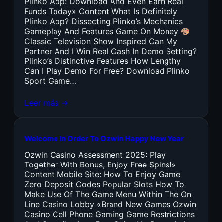
Plinko App: Download And Even Earn Real
Funds Today» Content What Is Definitely
Plinko App? Dissecting Plinko’s Mechanics
Gameplay And Features Game On Money
Classic Television Show Inspired Can My
Partner And I Win Real Cash In Demo Setting?
Plinko’s Distinctive Features How Lengthy
Can I Play Demo For Free? Download Plinko
Sport Game…
Leer más →
Welcome In Order To Ozwin Happy New Year
Ozwin Casino Assessment 2025: Play
Together With Bonus, Enjoy Free Spins!»
Content Mobile Site: How To Enjoy Game
Zero Deposit Codes Popular Slots How To
Make Use Of The Game Menu Within The On
Line Casino Lobby «Brand New Games Ozwin
Casino Cell Phone Gaming Game Restrictions