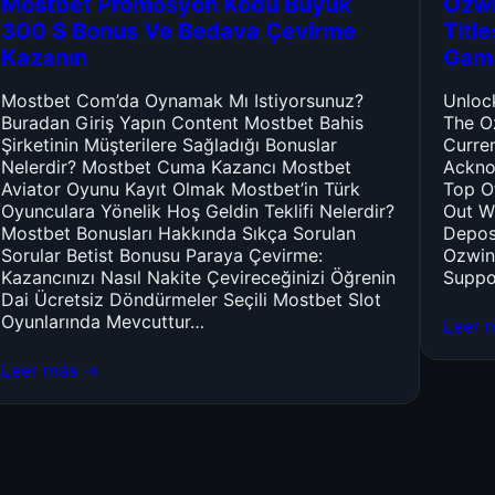
Mostbet Promosyon Kodu Büyük
Ozwi
300 $ Bonus Ve Bedava Çevirme
Titl
Kazanın
Gam
Mostbet Com’da Oynamak Mı Istiyorsunuz?
Unloc
Buradan Giriş Yapın Content Mostbet Bahis
The O
Şirketinin Müşterilere Sağladığı Bonuslar
Curre
Nelerdir? Mostbet Cuma Kazancı Mostbet
Ackno
Aviator Oyunu Kayıt Olmak Mostbet’in Türk
Top O
Oyunculara Yönelik Hoş Geldin Teklifi Nelerdir?
Out W
Mostbet Bonusları Hakkında Sıkça Sorulan
Depos
Sorular Betist Bonusu Paraya Çevirme:
Ozwin
Kazancınızı Nasıl Nakite Çevireceğinizi Öğrenin
Suppo
Dai Ücretsiz Döndürmeler Seçili Mostbet Slot
Oyunlarında Mevcuttur…
Leer 
Leer más →