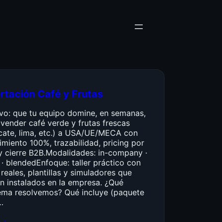
rtación Café y Frutas
ivo: que tu equipo domine, en semanas,
vender café verde y frutas frescas
cate, lima, etc.) a USA/UE/MECA con
miento 100%, trazabilidad, pricing por
y cierre B2B.Modalidades: in-company ·
 · blendedEnfoque: taller práctico con
reales, plantillas y simuladores que
n instalados en la empresa. ¿Qué
ema resolvemos? Qué incluye (paquete
…