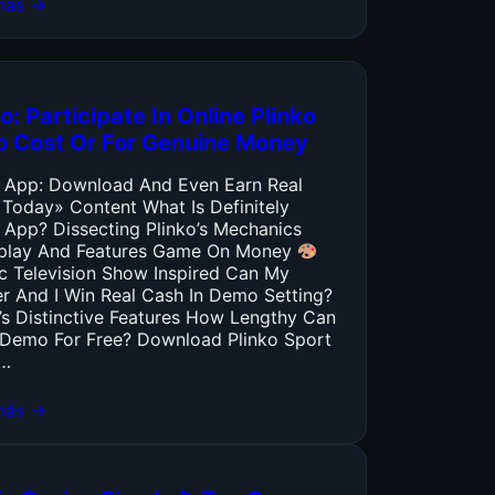
más →
o: Participate In Online Plinko
o Cost Or For Genuine Money
o App: Download And Even Earn Real
 Today» Content What Is Definitely
 App? Dissecting Plinko’s Mechanics
lay And Features Game On Money
ic Television Show Inspired Can My
er And I Win Real Cash In Demo Setting?
’s Distinctive Features How Lengthy Can
y Demo For Free? Download Plinko Sport
…
más →