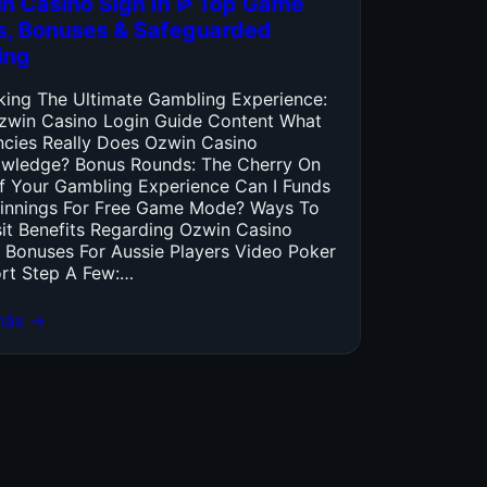
n Casino Sign In ᐉ Top Game
es, Bonuses & Safeguarded
ing
king The Ultimate Gambling Experience:
zwin Casino Login Guide Content What
ncies Really Does Ozwin Casino
wledge? Bonus Rounds: The Cherry On
f Your Gambling Experience Can I Funds
innings For Free Game Mode? Ways To
it Benefits Regarding Ozwin Casino
 Bonuses For Aussie Players Video Poker
rt Step A Few:…
más →