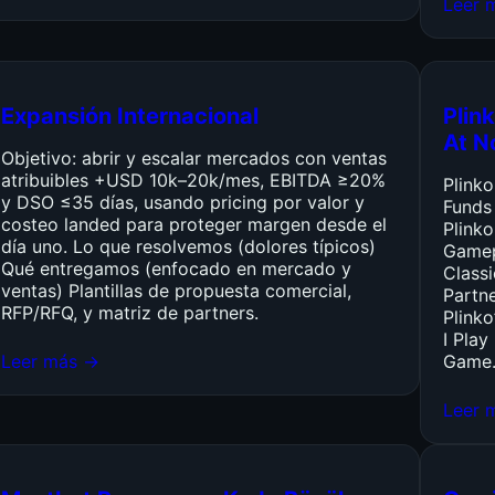
Leer 
Expansión Internacional
Plink
At N
Objetivo: abrir y escalar mercados con ventas
atribuibles +USD 10k–20k/mes, EBITDA ≥20%
Plink
y DSO ≤35 días, usando pricing por valor y
Funds
costeo landed para proteger margen desde el
Plinko
día uno. Lo que resolvemos (dolores típicos)
Gamep
Qué entregamos (enfocado en mercado y
Class
ventas) Plantillas de propuesta comercial,
Partn
RFP/RFQ, y matriz de partners.
Plinko
I Pla
Leer más →
Game
Leer 