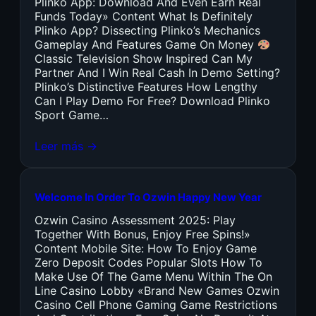
Plinko App: Download And Even Earn Real
Funds Today» Content What Is Definitely
Plinko App? Dissecting Plinko’s Mechanics
Gameplay And Features Game On Money
Classic Television Show Inspired Can My
Partner And I Win Real Cash In Demo Setting?
Plinko’s Distinctive Features How Lengthy
Can I Play Demo For Free? Download Plinko
Sport Game…
Leer más →
Welcome In Order To Ozwin Happy New Year
Ozwin Casino Assessment 2025: Play
Together With Bonus, Enjoy Free Spins!»
Content Mobile Site: How To Enjoy Game
Zero Deposit Codes Popular Slots How To
Make Use Of The Game Menu Within The On
Line Casino Lobby «Brand New Games Ozwin
Casino Cell Phone Gaming Game Restrictions