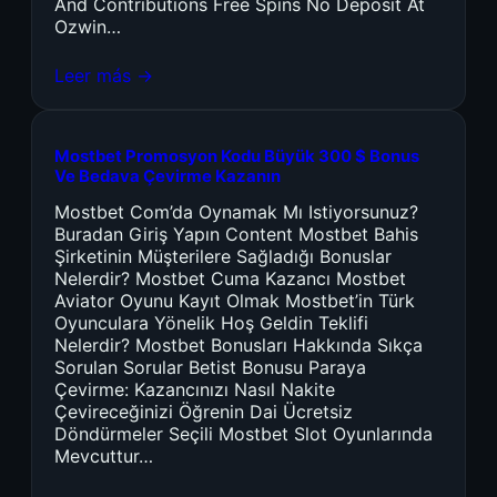
And Contributions Free Spins No Deposit At
Ozwin…
Leer más →
Mostbet Promosyon Kodu Büyük 300 $ Bonus
Ve Bedava Çevirme Kazanın
Mostbet Com’da Oynamak Mı Istiyorsunuz?
Buradan Giriş Yapın Content Mostbet Bahis
Şirketinin Müşterilere Sağladığı Bonuslar
Nelerdir? Mostbet Cuma Kazancı Mostbet
Aviator Oyunu Kayıt Olmak Mostbet’in Türk
Oyunculara Yönelik Hoş Geldin Teklifi
Nelerdir? Mostbet Bonusları Hakkında Sıkça
Sorulan Sorular Betist Bonusu Paraya
Çevirme: Kazancınızı Nasıl Nakite
Çevireceğinizi Öğrenin Dai Ücretsiz
Döndürmeler Seçili Mostbet Slot Oyunlarında
Mevcuttur…