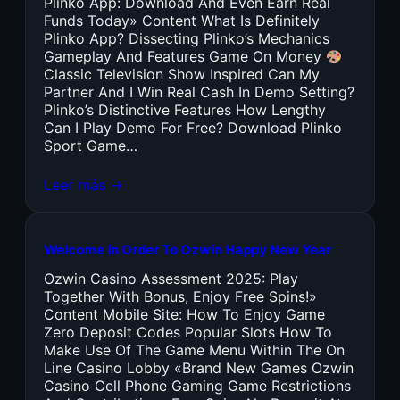
Plinko App: Download And Even Earn Real
Funds Today» Content What Is Definitely
Plinko App? Dissecting Plinko’s Mechanics
Gameplay And Features Game On Money
Classic Television Show Inspired Can My
Partner And I Win Real Cash In Demo Setting?
Plinko’s Distinctive Features How Lengthy
Can I Play Demo For Free? Download Plinko
Sport Game…
Leer más →
Welcome In Order To Ozwin Happy New Year
Ozwin Casino Assessment 2025: Play
Together With Bonus, Enjoy Free Spins!»
Content Mobile Site: How To Enjoy Game
Zero Deposit Codes Popular Slots How To
Make Use Of The Game Menu Within The On
Line Casino Lobby «Brand New Games Ozwin
Casino Cell Phone Gaming Game Restrictions