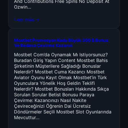
And Contributions Free Spins No Deposit At
Ozwin…
Leer más →
Mostbet Promosyon Kodu Büyük 300 $ Bonus
Ve Bedava Çevirme Kazanın
Mostbet Com’da Oynamak Mı Istiyorsunuz?
Buradan Giriş Yapın Content Mostbet Bahis
Şirketinin Müşterilere Sağladığı Bonuslar
Nelerdir? Mostbet Cuma Kazancı Mostbet
Aviator Oyunu Kayıt Olmak Mostbet’in Türk
Oyunculara Yönelik Hoş Geldin Teklifi
Nelerdir? Mostbet Bonusları Hakkında Sıkça
Sorulan Sorular Betist Bonusu Paraya
Çevirme: Kazancınızı Nasıl Nakite
Çevireceğinizi Öğrenin Dai Ücretsiz
Döndürmeler Seçili Mostbet Slot Oyunlarında
Mevcuttur…