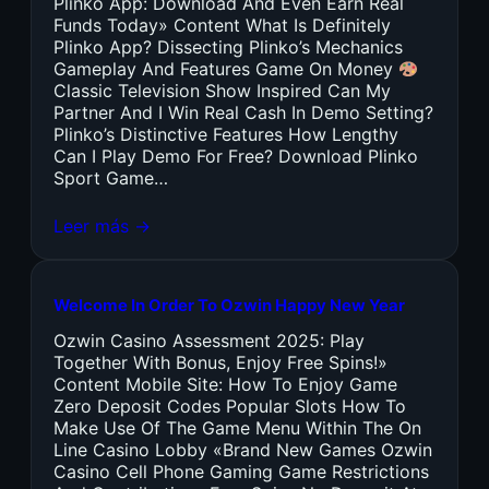
Plinko App: Download And Even Earn Real
Funds Today» Content What Is Definitely
Plinko App? Dissecting Plinko’s Mechanics
Gameplay And Features Game On Money
Classic Television Show Inspired Can My
Partner And I Win Real Cash In Demo Setting?
Plinko’s Distinctive Features How Lengthy
Can I Play Demo For Free? Download Plinko
Sport Game…
Leer más →
Welcome In Order To Ozwin Happy New Year
Ozwin Casino Assessment 2025: Play
Together With Bonus, Enjoy Free Spins!»
Content Mobile Site: How To Enjoy Game
Zero Deposit Codes Popular Slots How To
Make Use Of The Game Menu Within The On
Line Casino Lobby «Brand New Games Ozwin
Casino Cell Phone Gaming Game Restrictions