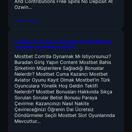
And Contributions Free Spins No Deposit At
Ozwin…
Leer más →
Mostbet Promosyon Kodu Büyük 300 $ Bonus
Ve Bedava Çevirme Kazanın
Mostbet Com’da Oynamak Mı Istiyorsunuz?
Buradan Giriş Yapın Content Mostbet Bahis
Şirketinin Müşterilere Sağladığı Bonuslar
Nelerdir? Mostbet Cuma Kazancı Mostbet
Aviator Oyunu Kayıt Olmak Mostbet’in Türk
Oyunculara Yönelik Hoş Geldin Teklifi
Nelerdir? Mostbet Bonusları Hakkında Sıkça
Sorulan Sorular Betist Bonusu Paraya
Çevirme: Kazancınızı Nasıl Nakite
Çevireceğinizi Öğrenin Dai Ücretsiz
Döndürmeler Seçili Mostbet Slot Oyunlarında
Mevcuttur…