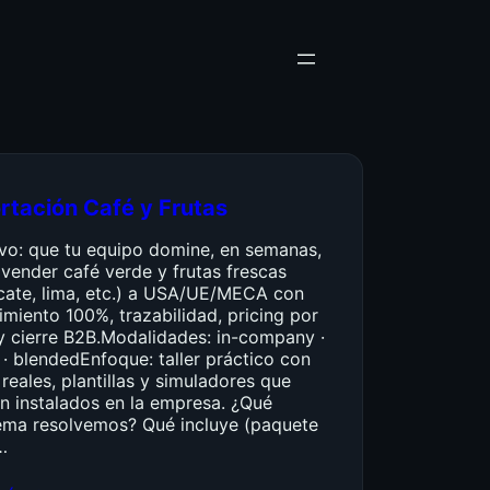
rtación Café y Frutas
ivo: que tu equipo domine, en semanas,
vender café verde y frutas frescas
cate, lima, etc.) a USA/UE/MECA con
miento 100%, trazabilidad, pricing por
y cierre B2B.Modalidades: in-company ·
 · blendedEnfoque: taller práctico con
reales, plantillas y simuladores que
n instalados en la empresa. ¿Qué
ema resolvemos? Qué incluye (paquete
…