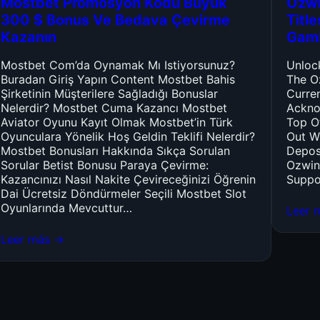
Mostbet Promosyon Kodu Büyük
Ozwi
300 $ Bonus Ve Bedava Çevirme
Titl
Kazanın
Gam
Mostbet Com’da Oynamak Mı Istiyorsunuz?
Unloc
Buradan Giriş Yapın Content Mostbet Bahis
The O
Şirketinin Müşterilere Sağladığı Bonuslar
Curre
Nelerdir? Mostbet Cuma Kazancı Mostbet
Ackno
Aviator Oyunu Kayıt Olmak Mostbet’in Türk
Top O
Oyunculara Yönelik Hoş Geldin Teklifi Nelerdir?
Out W
Mostbet Bonusları Hakkında Sıkça Sorulan
Depos
Sorular Betist Bonusu Paraya Çevirme:
Ozwin
Kazancınızı Nasıl Nakite Çevireceğinizi Öğrenin
Suppo
Dai Ücretsiz Döndürmeler Seçili Mostbet Slot
Oyunlarında Mevcuttur…
Leer 
Leer más →