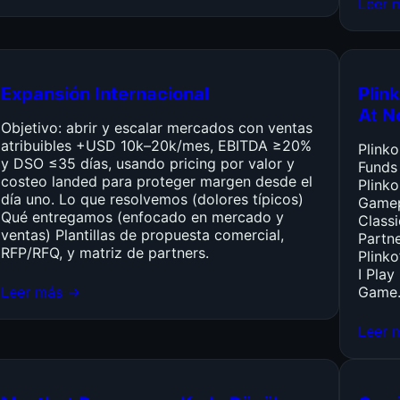
Leer 
Expansión Internacional
Plink
At N
Objetivo: abrir y escalar mercados con ventas
atribuibles +USD 10k–20k/mes, EBITDA ≥20%
Plink
y DSO ≤35 días, usando pricing por valor y
Funds
costeo landed para proteger margen desde el
Plinko
día uno. Lo que resolvemos (dolores típicos)
Gamep
Qué entregamos (enfocado en mercado y
Class
ventas) Plantillas de propuesta comercial,
Partn
RFP/RFQ, y matriz de partners.
Plinko
I Pla
Leer más →
Game
Leer 