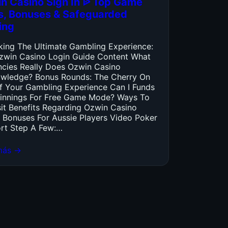
n Casino Sign In ᐉ Top Game
es, Bonuses & Safeguarded
ing
king The Ultimate Gambling Experience:
zwin Casino Login Guide Content What
ncies Really Does Ozwin Casino
wledge? Bonus Rounds: The Cherry On
f Your Gambling Experience Can I Funds
innings For Free Game Mode? Ways To
it Benefits Regarding Ozwin Casino
 Bonuses For Aussie Players Video Poker
rt Step A Few:…
más →