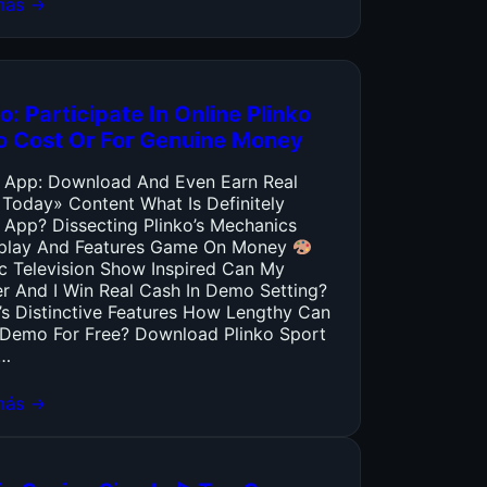
más →
o: Participate In Online Plinko
o Cost Or For Genuine Money
o App: Download And Even Earn Real
 Today» Content What Is Definitely
 App? Dissecting Plinko’s Mechanics
lay And Features Game On Money
ic Television Show Inspired Can My
er And I Win Real Cash In Demo Setting?
’s Distinctive Features How Lengthy Can
y Demo For Free? Download Plinko Sport
…
más →