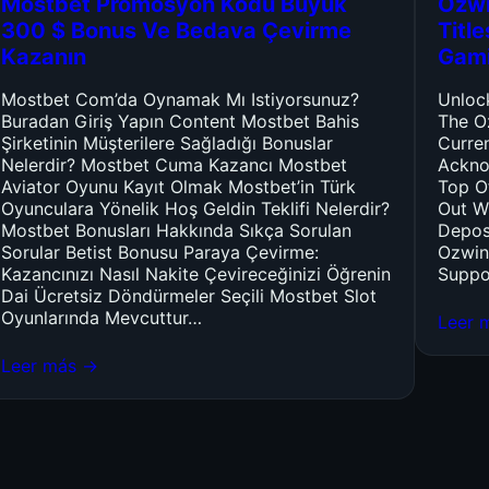
Mostbet Promosyon Kodu Büyük
Ozwi
300 $ Bonus Ve Bedava Çevirme
Titl
Kazanın
Gam
Mostbet Com’da Oynamak Mı Istiyorsunuz?
Unloc
Buradan Giriş Yapın Content Mostbet Bahis
The O
Şirketinin Müşterilere Sağladığı Bonuslar
Curre
Nelerdir? Mostbet Cuma Kazancı Mostbet
Ackno
Aviator Oyunu Kayıt Olmak Mostbet’in Türk
Top O
Oyunculara Yönelik Hoş Geldin Teklifi Nelerdir?
Out W
Mostbet Bonusları Hakkında Sıkça Sorulan
Depos
Sorular Betist Bonusu Paraya Çevirme:
Ozwin
Kazancınızı Nasıl Nakite Çevireceğinizi Öğrenin
Suppo
Dai Ücretsiz Döndürmeler Seçili Mostbet Slot
Oyunlarında Mevcuttur…
Leer 
Leer más →