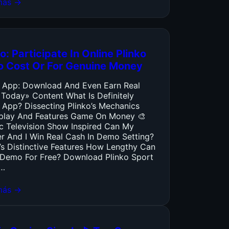
más →
o: Participate In Online Plinko
o Cost Or For Genuine Money
o App: Download And Even Earn Real
 Today» Content What Is Definitely
 App? Dissecting Plinko’s Mechanics
lay And Features Game On Money 🎨
ic Television Show Inspired Can My
er And I Win Real Cash In Demo Setting?
’s Distinctive Features How Lengthy Can
y Demo For Free? Download Plinko Sport
…
más →