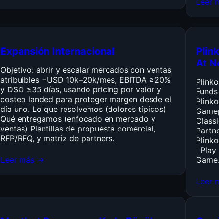
Leer 
Expansión Internacional
Plink
At N
Objetivo: abrir y escalar mercados con ventas
atribuibles +USD 10k–20k/mes, EBITDA ≥20%
Plink
y DSO ≤35 días, usando pricing por valor y
Funds
costeo landed para proteger margen desde el
Plinko
día uno. Lo que resolvemos (dolores típicos)
Gamep
Qué entregamos (enfocado en mercado y
Class
ventas) Plantillas de propuesta comercial,
Partn
RFP/RFQ, y matriz de partners.
Plinko
I Pla
Leer más →
Game
Leer 