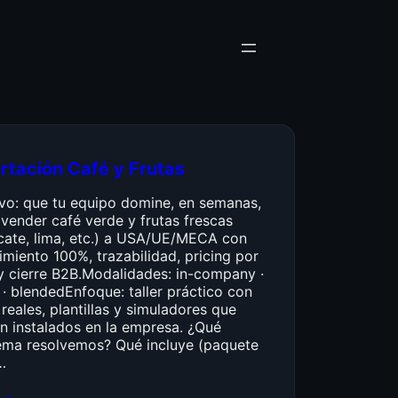
rtación Café y Frutas
ivo: que tu equipo domine, en semanas,
vender café verde y frutas frescas
cate, lima, etc.) a USA/UE/MECA con
miento 100%, trazabilidad, pricing por
y cierre B2B.Modalidades: in-company ·
 · blendedEnfoque: taller práctico con
reales, plantillas y simuladores que
n instalados en la empresa. ¿Qué
ema resolvemos? Qué incluye (paquete
…