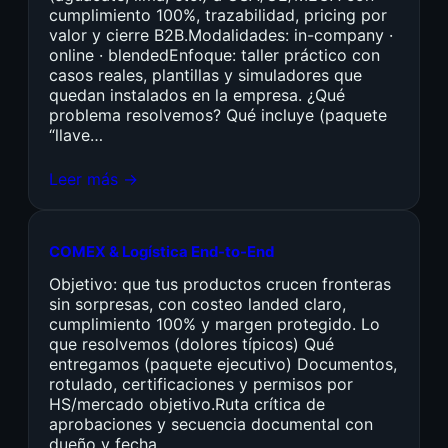
cumplimiento 100%, trazabilidad, pricing por
valor y cierre B2B.Modalidades: in-company ·
online · blendedEnfoque: taller práctico con
casos reales, plantillas y simuladores que
quedan instalados en la empresa. ¿Qué
problema resolvemos? Qué incluye (paquete
“llave…
Leer más →
COMEX & Logística End-to-End
Objetivo: que tus productos crucen fronteras
sin sorpresas, con costeo landed claro,
cumplimiento 100% y margen protegido. Lo
que resolvemos (dolores típicos) Qué
entregamos (paquete ejecutivo) Documentos,
rotulado, certificaciones y permisos por
HS/mercado objetivo.Ruta crítica de
aprobaciones y secuencia documental con
dueño y fecha.