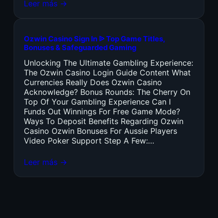
Leer más →
Ozwin Casino Sign In ᐉ Top Game Titles,
Bonuses & Safeguarded Gaming
Unlocking The Ultimate Gambling Experience:
The Ozwin Casino Login Guide Content What
Currencies Really Does Ozwin Casino
Acknowledge? Bonus Rounds: The Cherry On
Top Of Your Gambling Experience Can I
Funds Out Winnings For Free Game Mode?
Ways To Deposit Benefits Regarding Ozwin
Casino Ozwin Bonuses For Aussie Players
Video Poker Support Step A Few:…
Leer más →