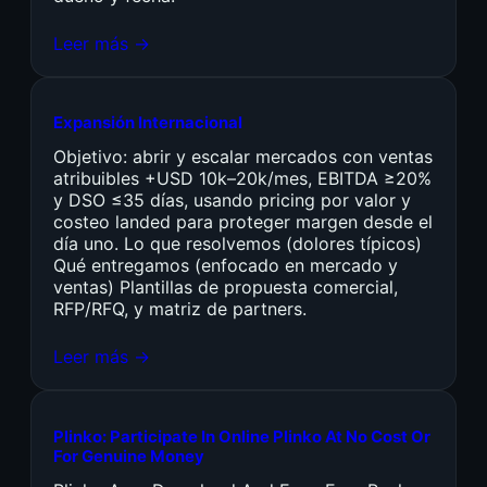
Leer más →
Expansión Internacional
Objetivo: abrir y escalar mercados con ventas
atribuibles +USD 10k–20k/mes, EBITDA ≥20%
y DSO ≤35 días, usando pricing por valor y
costeo landed para proteger margen desde el
día uno. Lo que resolvemos (dolores típicos)
Qué entregamos (enfocado en mercado y
ventas) Plantillas de propuesta comercial,
RFP/RFQ, y matriz de partners.
Leer más →
Plinko: Participate In Online Plinko At No Cost Or
For Genuine Money