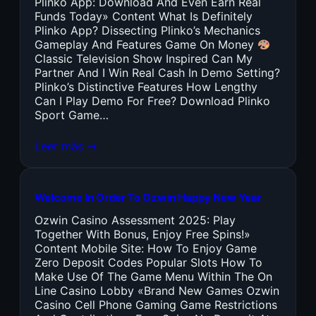
Plinko App: Download And Even Earn Real
Funds Today» Content What Is Definitely
Plinko App? Dissecting Plinko’s Mechanics
Gameplay And Features Game On Money
Classic Television Show Inspired Can My
Partner And I Win Real Cash In Demo Setting?
Plinko’s Distinctive Features How Lengthy
Can I Play Demo For Free? Download Plinko
Sport Game…
Leer más →
Welcome In Order To Ozwin Happy New Year
Ozwin Casino Assessment 2025: Play
Together With Bonus, Enjoy Free Spins!»
Content Mobile Site: How To Enjoy Game
Zero Deposit Codes Popular Slots How To
Make Use Of The Game Menu Within The On
Line Casino Lobby «Brand New Games Ozwin
Casino Cell Phone Gaming Game Restrictions