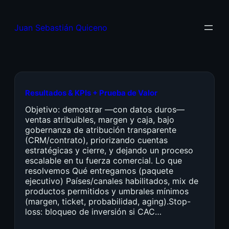
Juan Sebastián Quiceno
Resultados & KPIs + Prueba de Valor
Objetivo: demostrar —con datos duros—
ventas atribuibles, margen y caja, bajo
gobernanza de atribución transparente
(CRM/contrato), priorizando cuentas
estratégicas y cierre, y dejando un proceso
escalable en tu fuerza comercial. Lo que
resolvemos Qué entregamos (paquete
ejecutivo) Países/canales habilitados, mix de
productos permitidos y umbrales mínimos
(margen, ticket, probabilidad, aging).Stop-
loss: bloqueo de inversión si CAC…