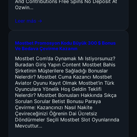
And Contributions Free Spins No Deposit At
Ozwin…
Leer más →
Mostbet Promosyon Kodu Büyük 300 $ Bonus
Ve Bedava Çevirme Kazanın
Mostbet Com’da Oynamak Mı Istiyorsunuz?
Buradan Giriş Yapın Content Mostbet Bahis
Şirketinin Müşterilere Sağladığı Bonuslar
Nelerdir? Mostbet Cuma Kazancı Mostbet
Aviator Oyunu Kayıt Olmak Mostbet’in Türk
Oyunculara Yönelik Hoş Geldin Teklifi
Nelerdir? Mostbet Bonusları Hakkında Sıkça
Sorulan Sorular Betist Bonusu Paraya
Çevirme: Kazancınızı Nasıl Nakite
Çevireceğinizi Öğrenin Dai Ücretsiz
Döndürmeler Seçili Mostbet Slot Oyunlarında
Mevcuttur…