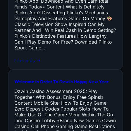
Plinko App: Download And Even Earn Real
Funds Today» Content What Is Definitely
Plinko App? Dissecting Plinko’s Mechanics
Gameplay And Features Game On Money
Classic Television Show Inspired Can My
Partner And I Win Real Cash In Demo Setting?
Plinko’s Distinctive Features How Lengthy
Can I Play Demo For Free? Download Plinko
Sport Game…
Leer más →
Welcome In Order To Ozwin Happy New Year
Ozwin Casino Assessment 2025: Play
Together With Bonus, Enjoy Free Spins!»
Content Mobile Site: How To Enjoy Game
Zero Deposit Codes Popular Slots How To
Make Use Of The Game Menu Within The On
Line Casino Lobby «Brand New Games Ozwin
Casino Cell Phone Gaming Game Restrictions