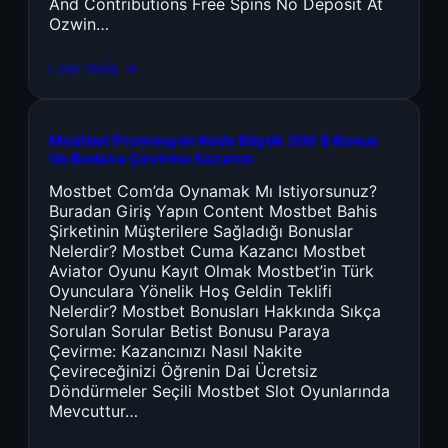
And Contributions Free Spins No Deposit At
Ozwin…
Leer más →
Mostbet Promosyon Kodu Büyük 300 $ Bonus
Ve Bedava Çevirme Kazanın
Mostbet Com’da Oynamak Mı Istiyorsunuz?
Buradan Giriş Yapın Content Mostbet Bahis
Şirketinin Müşterilere Sağladığı Bonuslar
Nelerdir? Mostbet Cuma Kazancı Mostbet
Aviator Oyunu Kayıt Olmak Mostbet’in Türk
Oyunculara Yönelik Hoş Geldin Teklifi
Nelerdir? Mostbet Bonusları Hakkında Sıkça
Sorulan Sorular Betist Bonusu Paraya
Çevirme: Kazancınızı Nasıl Nakite
Çevireceğinizi Öğrenin Dai Ücretsiz
Döndürmeler Seçili Mostbet Slot Oyunlarında
Mevcuttur…