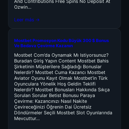
And Contributions Free Spins No Deposit At
Ozwin…
Leer más →
Mostbet Promosyon Kodu Büyük 300 $ Bonus
Ve Bedava Çevirme Kazanın
Mostbet Com’da Oynamak Mı Istiyorsunuz?
Buradan Giriş Yapın Content Mostbet Bahis
Şirketinin Müşterilere Sağladığı Bonuslar
Nelerdir? Mostbet Cuma Kazancı Mostbet
Aviator Oyunu Kayıt Olmak Mostbet’in Türk
Oyunculara Yönelik Hoş Geldin Teklifi
Nelerdir? Mostbet Bonusları Hakkında Sıkça
Sorulan Sorular Betist Bonusu Paraya
Çevirme: Kazancınızı Nasıl Nakite
Çevireceğinizi Öğrenin Dai Ücretsiz
Döndürmeler Seçili Mostbet Slot Oyunlarında
Mevcuttur…