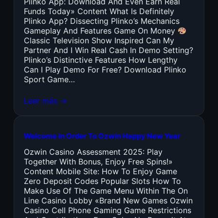
Plinko App: Download And Even Earn Real
Funds Today» Content What Is Definitely
Plinko App? Dissecting Plinko’s Mechanics
Gameplay And Features Game On Money
Classic Television Show Inspired Can My
Partner And I Win Real Cash In Demo Setting?
Plinko’s Distinctive Features How Lengthy
Can I Play Demo For Free? Download Plinko
Sport Game…
Leer más →
Welcome In Order To Ozwin Happy New Year
Ozwin Casino Assessment 2025: Play
Together With Bonus, Enjoy Free Spins!»
Content Mobile Site: How To Enjoy Game
Zero Deposit Codes Popular Slots How To
Make Use Of The Game Menu Within The On
Line Casino Lobby «Brand New Games Ozwin
Casino Cell Phone Gaming Game Restrictions