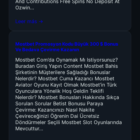
And Contributions Free Spins No Deposit At
Ozwin…
Leer más →
Mostbet Promosyon Kodu Büyük 300 $ Bonus
Ve Bedava Çevirme Kazanın
Mostbet Com’da Oynamak Mı Istiyorsunuz?
Buradan Giriş Yapın Content Mostbet Bahis
Şirketinin Müşterilere Sağladığı Bonuslar
Nelerdir? Mostbet Cuma Kazancı Mostbet
Aviator Oyunu Kayıt Olmak Mostbet’in Türk
Oyunculara Yönelik Hoş Geldin Teklifi
Nelerdir? Mostbet Bonusları Hakkında Sıkça
Sorulan Sorular Betist Bonusu Paraya
Çevirme: Kazancınızı Nasıl Nakite
Çevireceğinizi Öğrenin Dai Ücretsiz
Döndürmeler Seçili Mostbet Slot Oyunlarında
Mevcuttur…