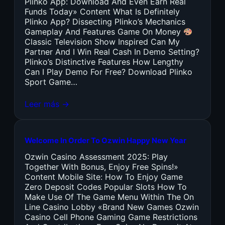
Plinko App: Download And Even Earn Real
Funds Today» Content What Is Definitely
Plinko App? Dissecting Plinko’s Mechanics
Gameplay And Features Game On Money
Classic Television Show Inspired Can My
Partner And I Win Real Cash In Demo Setting?
Plinko’s Distinctive Features How Lengthy
Can I Play Demo For Free? Download Plinko
Sport Game…
Leer más →
Welcome In Order To Ozwin Happy New Year
Ozwin Casino Assessment 2025: Play
Together With Bonus, Enjoy Free Spins!»
Content Mobile Site: How To Enjoy Game
Zero Deposit Codes Popular Slots How To
Make Use Of The Game Menu Within The On
Line Casino Lobby «Brand New Games Ozwin
Casino Cell Phone Gaming Game Restrictions