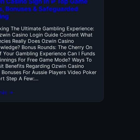
n Casino Sign In ᐉ Top Game
es, Bonuses & Safeguarded
ing
king The Ultimate Gambling Experience:
zwin Casino Login Guide Content What
ncies Really Does Ozwin Casino
wledge? Bonus Rounds: The Cherry On
f Your Gambling Experience Can I Funds
innings For Free Game Mode? Ways To
it Benefits Regarding Ozwin Casino
 Bonuses For Aussie Players Video Poker
rt Step A Few:…
más →