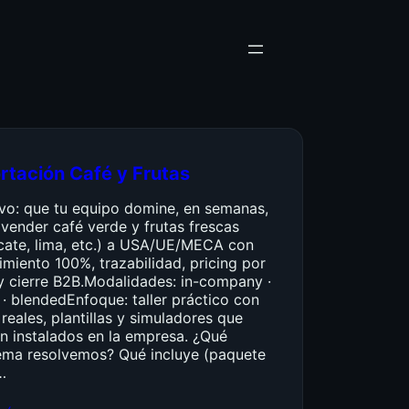
rtación Café y Frutas
ivo: que tu equipo domine, en semanas,
vender café verde y frutas frescas
cate, lima, etc.) a USA/UE/MECA con
miento 100%, trazabilidad, pricing por
y cierre B2B.Modalidades: in-company ·
 · blendedEnfoque: taller práctico con
reales, plantillas y simuladores que
n instalados en la empresa. ¿Qué
ema resolvemos? Qué incluye (paquete
…