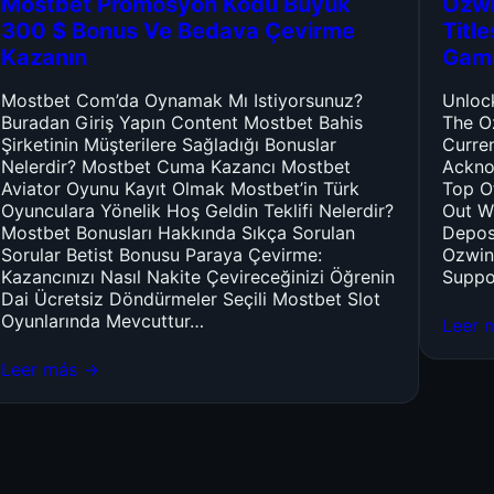
Mostbet Promosyon Kodu Büyük
Ozwi
300 $ Bonus Ve Bedava Çevirme
Titl
Kazanın
Gam
Mostbet Com’da Oynamak Mı Istiyorsunuz?
Unloc
Buradan Giriş Yapın Content Mostbet Bahis
The O
Şirketinin Müşterilere Sağladığı Bonuslar
Curre
Nelerdir? Mostbet Cuma Kazancı Mostbet
Ackno
Aviator Oyunu Kayıt Olmak Mostbet’in Türk
Top O
Oyunculara Yönelik Hoş Geldin Teklifi Nelerdir?
Out W
Mostbet Bonusları Hakkında Sıkça Sorulan
Depos
Sorular Betist Bonusu Paraya Çevirme:
Ozwin
Kazancınızı Nasıl Nakite Çevireceğinizi Öğrenin
Suppo
Dai Ücretsiz Döndürmeler Seçili Mostbet Slot
Oyunlarında Mevcuttur…
Leer 
Leer más →