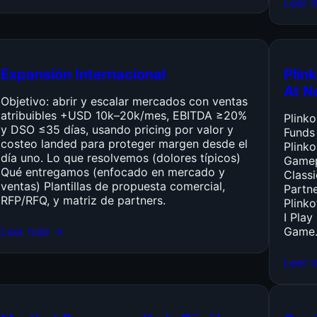
Leer 
Expansión Internacional
Plink
At N
Objetivo: abrir y escalar mercados con ventas
atribuibles +USD 10k–20k/mes, EBITDA ≥20%
Plink
y DSO ≤35 días, usando pricing por valor y
Funds
costeo landed para proteger margen desde el
Plinko
día uno. Lo que resolvemos (dolores típicos)
Gamep
Qué entregamos (enfocado en mercado y
Class
ventas) Plantillas de propuesta comercial,
Partn
RFP/RFQ, y matriz de partners.
Plinko
I Pla
Leer más →
Game
Leer 