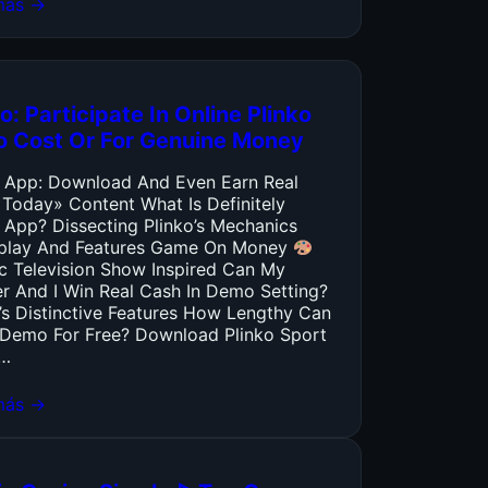
más →
o: Participate In Online Plinko
o Cost Or For Genuine Money
o App: Download And Even Earn Real
 Today» Content What Is Definitely
 App? Dissecting Plinko’s Mechanics
lay And Features Game On Money
ic Television Show Inspired Can My
er And I Win Real Cash In Demo Setting?
’s Distinctive Features How Lengthy Can
y Demo For Free? Download Plinko Sport
…
más →