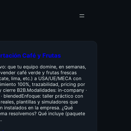
rtación Café y Frutas
ivo: que tu equipo domine, en semanas,
vender café verde y frutas frescas
cate, lima, etc.) a USA/UE/MECA con
miento 100%, trazabilidad, pricing por
y cierre B2B.Modalidades: in-company ·
 · blendedEnfoque: taller práctico con
reales, plantillas y simuladores que
n instalados en la empresa. ¿Qué
ema resolvemos? Qué incluye (paquete
…