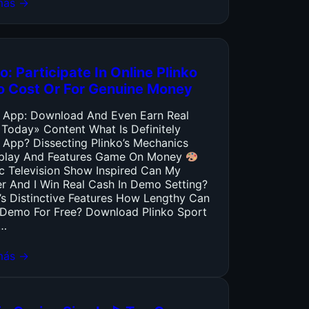
más →
o: Participate In Online Plinko
o Cost Or For Genuine Money
o App: Download And Even Earn Real
 Today» Content What Is Definitely
 App? Dissecting Plinko’s Mechanics
lay And Features Game On Money
ic Television Show Inspired Can My
er And I Win Real Cash In Demo Setting?
’s Distinctive Features How Lengthy Can
y Demo For Free? Download Plinko Sport
…
más →