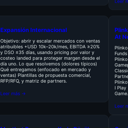
Leer 
Expansión Internacional
Plink
At N
Objetivo: abrir y escalar mercados con ventas
atribuibles +USD 10k–20k/mes, EBITDA ≥20%
Plink
y DSO ≤35 días, usando pricing por valor y
Funds
costeo landed para proteger margen desde el
Plinko
día uno. Lo que resolvemos (dolores típicos)
Gamep
Qué entregamos (enfocado en mercado y
Class
ventas) Plantillas de propuesta comercial,
Partn
RFP/RFQ, y matriz de partners.
Plinko
I Pla
Leer más →
Game
Leer 