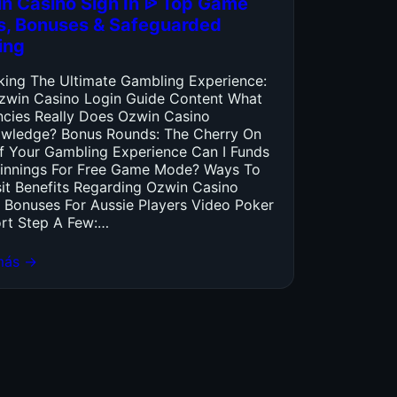
n Casino Sign In ᐉ Top Game
es, Bonuses & Safeguarded
ing
king The Ultimate Gambling Experience:
zwin Casino Login Guide Content What
ncies Really Does Ozwin Casino
wledge? Bonus Rounds: The Cherry On
f Your Gambling Experience Can I Funds
innings For Free Game Mode? Ways To
it Benefits Regarding Ozwin Casino
 Bonuses For Aussie Players Video Poker
rt Step A Few:…
más →