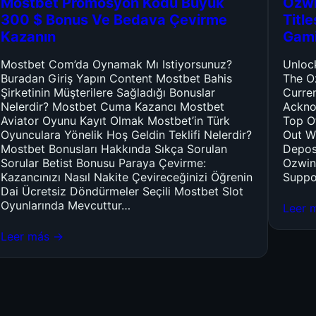
Mostbet Promosyon Kodu Büyük
Ozwi
300 $ Bonus Ve Bedava Çevirme
Titl
Kazanın
Gam
Mostbet Com’da Oynamak Mı Istiyorsunuz?
Unloc
Buradan Giriş Yapın Content Mostbet Bahis
The O
Şirketinin Müşterilere Sağladığı Bonuslar
Curre
Nelerdir? Mostbet Cuma Kazancı Mostbet
Ackno
Aviator Oyunu Kayıt Olmak Mostbet’in Türk
Top O
Oyunculara Yönelik Hoş Geldin Teklifi Nelerdir?
Out W
Mostbet Bonusları Hakkında Sıkça Sorulan
Depos
Sorular Betist Bonusu Paraya Çevirme:
Ozwin
Kazancınızı Nasıl Nakite Çevireceğinizi Öğrenin
Suppo
Dai Ücretsiz Döndürmeler Seçili Mostbet Slot
Oyunlarında Mevcuttur…
Leer 
Leer más →