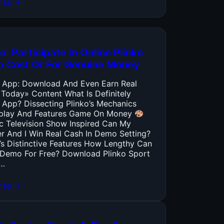
más →
o: Participate In Online Plinko
o Cost Or For Genuine Money
o App: Download And Even Earn Real
 Today» Content What Is Definitely
 App? Dissecting Plinko’s Mechanics
lay And Features Game On Money
ic Television Show Inspired Can My
er And I Win Real Cash In Demo Setting?
’s Distinctive Features How Lengthy Can
y Demo For Free? Download Plinko Sport
…
más →