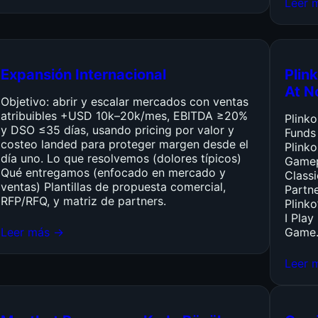
Leer 
Expansión Internacional
Plink
At N
Objetivo: abrir y escalar mercados con ventas
atribuibles +USD 10k–20k/mes, EBITDA ≥20%
Plink
y DSO ≤35 días, usando pricing por valor y
Funds
costeo landed para proteger margen desde el
Plinko
día uno. Lo que resolvemos (dolores típicos)
Gamep
Qué entregamos (enfocado en mercado y
Class
ventas) Plantillas de propuesta comercial,
Partn
RFP/RFQ, y matriz de partners.
Plinko
I Pla
Leer más →
Game
Leer 