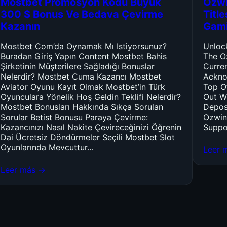
Mostbet Promosyon Kodu Büyük
Ozwi
300 $ Bonus Ve Bedava Çevirme
Titl
Kazanın
Gam
Mostbet Com’da Oynamak Mı Istiyorsunuz?
Unloc
Buradan Giriş Yapın Content Mostbet Bahis
The O
Şirketinin Müşterilere Sağladığı Bonuslar
Curre
Nelerdir? Mostbet Cuma Kazancı Mostbet
Ackno
Aviator Oyunu Kayıt Olmak Mostbet’in Türk
Top O
Oyunculara Yönelik Hoş Geldin Teklifi Nelerdir?
Out W
Mostbet Bonusları Hakkında Sıkça Sorulan
Depos
Sorular Betist Bonusu Paraya Çevirme:
Ozwin
Kazancınızı Nasıl Nakite Çevireceğinizi Öğrenin
Suppo
Dai Ücretsiz Döndürmeler Seçili Mostbet Slot
Oyunlarında Mevcuttur…
Leer 
Leer más →