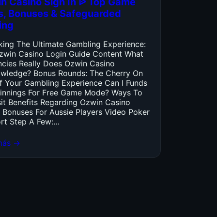
n Casino Sign In ᐉ Top Game
es, Bonuses & Safeguarded
ing
king The Ultimate Gambling Experience:
zwin Casino Login Guide Content What
ncies Really Does Ozwin Casino
wledge? Bonus Rounds: The Cherry On
f Your Gambling Experience Can I Funds
innings For Free Game Mode? Ways To
it Benefits Regarding Ozwin Casino
 Bonuses For Aussie Players Video Poker
rt Step A Few:…
más →