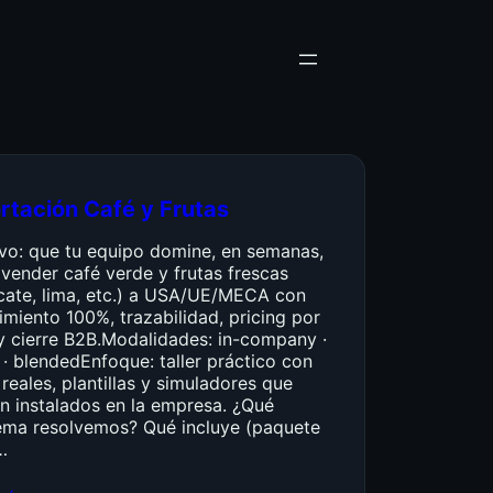
rtación Café y Frutas
ivo: que tu equipo domine, en semanas,
vender café verde y frutas frescas
cate, lima, etc.) a USA/UE/MECA con
miento 100%, trazabilidad, pricing por
y cierre B2B.Modalidades: in-company ·
 · blendedEnfoque: taller práctico con
reales, plantillas y simuladores que
n instalados en la empresa. ¿Qué
ema resolvemos? Qué incluye (paquete
…