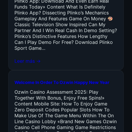
Plinko App: Download And Even Earn Real
Funds Today» Content What Is Definitely
Plinko App? Dissecting Plinko’s Mechanics
Gameplay And Features Game On Money
Classic Television Show Inspired Can My
Partner And I Win Real Cash In Demo Setting?
Plinko’s Distinctive Features How Lengthy
Can I Play Demo For Free? Download Plinko
Sport Game…
Leer más →
Welcome In Order To Ozwin Happy New Year
Ozwin Casino Assessment 2025: Play
Together With Bonus, Enjoy Free Spins!»
Content Mobile Site: How To Enjoy Game
Zero Deposit Codes Popular Slots How To
Make Use Of The Game Menu Within The On
Line Casino Lobby «Brand New Games Ozwin
Casino Cell Phone Gaming Game Restrictions