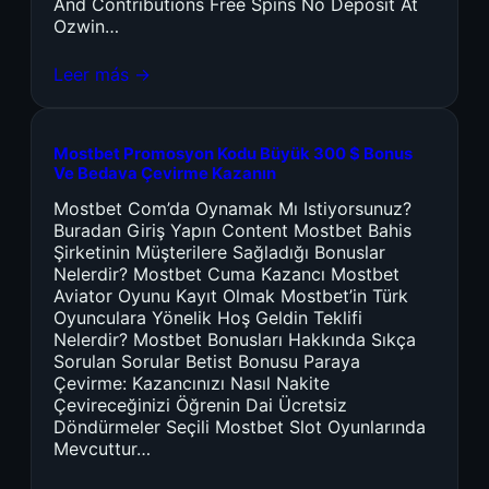
And Contributions Free Spins No Deposit At
Ozwin…
Leer más →
Mostbet Promosyon Kodu Büyük 300 $ Bonus
Ve Bedava Çevirme Kazanın
Mostbet Com’da Oynamak Mı Istiyorsunuz?
Buradan Giriş Yapın Content Mostbet Bahis
Şirketinin Müşterilere Sağladığı Bonuslar
Nelerdir? Mostbet Cuma Kazancı Mostbet
Aviator Oyunu Kayıt Olmak Mostbet’in Türk
Oyunculara Yönelik Hoş Geldin Teklifi
Nelerdir? Mostbet Bonusları Hakkında Sıkça
Sorulan Sorular Betist Bonusu Paraya
Çevirme: Kazancınızı Nasıl Nakite
Çevireceğinizi Öğrenin Dai Ücretsiz
Döndürmeler Seçili Mostbet Slot Oyunlarında
Mevcuttur…