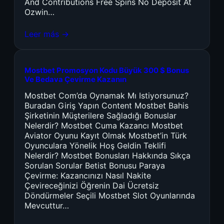
And Contributions Free Spins No Deposit At
Ozwin…
Leer más →
Mostbet Promosyon Kodu Büyük 300 $ Bonus
Ve Bedava Çevirme Kazanın
Mostbet Com’da Oynamak Mı Istiyorsunuz?
Buradan Giriş Yapın Content Mostbet Bahis
Şirketinin Müşterilere Sağladığı Bonuslar
Nelerdir? Mostbet Cuma Kazancı Mostbet
Aviator Oyunu Kayıt Olmak Mostbet’in Türk
Oyunculara Yönelik Hoş Geldin Teklifi
Nelerdir? Mostbet Bonusları Hakkında Sıkça
Sorulan Sorular Betist Bonusu Paraya
Çevirme: Kazancınızı Nasıl Nakite
Çevireceğinizi Öğrenin Dai Ücretsiz
Döndürmeler Seçili Mostbet Slot Oyunlarında
Mevcuttur…