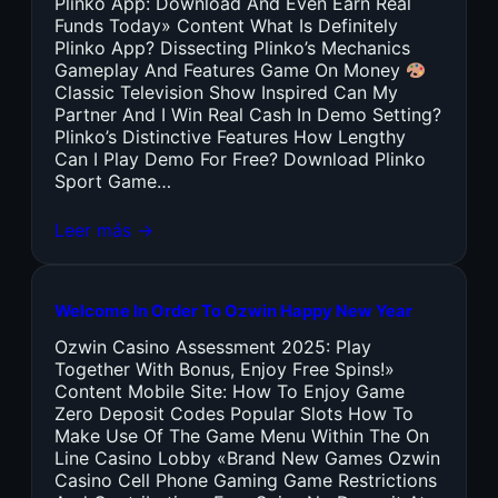
Plinko App: Download And Even Earn Real
Funds Today» Content What Is Definitely
Plinko App? Dissecting Plinko’s Mechanics
Gameplay And Features Game On Money
Classic Television Show Inspired Can My
Partner And I Win Real Cash In Demo Setting?
Plinko’s Distinctive Features How Lengthy
Can I Play Demo For Free? Download Plinko
Sport Game…
Leer más →
Welcome In Order To Ozwin Happy New Year
Ozwin Casino Assessment 2025: Play
Together With Bonus, Enjoy Free Spins!»
Content Mobile Site: How To Enjoy Game
Zero Deposit Codes Popular Slots How To
Make Use Of The Game Menu Within The On
Line Casino Lobby «Brand New Games Ozwin
Casino Cell Phone Gaming Game Restrictions