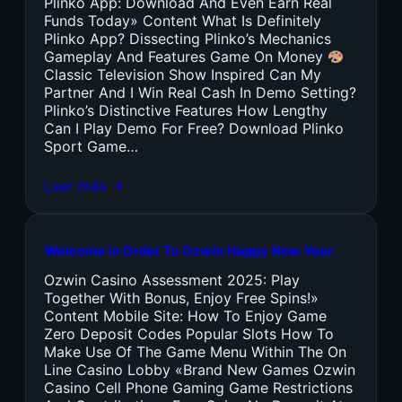
Plinko App: Download And Even Earn Real
Funds Today» Content What Is Definitely
Plinko App? Dissecting Plinko’s Mechanics
Gameplay And Features Game On Money
Classic Television Show Inspired Can My
Partner And I Win Real Cash In Demo Setting?
Plinko’s Distinctive Features How Lengthy
Can I Play Demo For Free? Download Plinko
Sport Game…
Leer más →
Welcome In Order To Ozwin Happy New Year
Ozwin Casino Assessment 2025: Play
Together With Bonus, Enjoy Free Spins!»
Content Mobile Site: How To Enjoy Game
Zero Deposit Codes Popular Slots How To
Make Use Of The Game Menu Within The On
Line Casino Lobby «Brand New Games Ozwin
Casino Cell Phone Gaming Game Restrictions