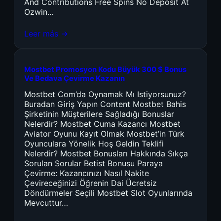
And Contributions Free Spins No Deposit At
Ozwin…
Leer más →
Mostbet Promosyon Kodu Büyük 300 $ Bonus
Ve Bedava Çevirme Kazanın
Mostbet Com’da Oynamak Mı Istiyorsunuz?
Buradan Giriş Yapın Content Mostbet Bahis
Şirketinin Müşterilere Sağladığı Bonuslar
Nelerdir? Mostbet Cuma Kazancı Mostbet
Aviator Oyunu Kayıt Olmak Mostbet’in Türk
Oyunculara Yönelik Hoş Geldin Teklifi
Nelerdir? Mostbet Bonusları Hakkında Sıkça
Sorulan Sorular Betist Bonusu Paraya
Çevirme: Kazancınızı Nasıl Nakite
Çevireceğinizi Öğrenin Dai Ücretsiz
Döndürmeler Seçili Mostbet Slot Oyunlarında
Mevcuttur…