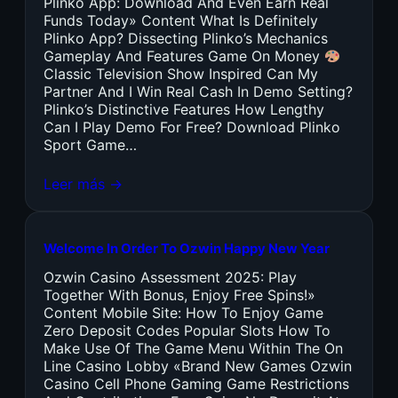
Plinko App: Download And Even Earn Real
Funds Today» Content What Is Definitely
Plinko App? Dissecting Plinko’s Mechanics
Gameplay And Features Game On Money
Classic Television Show Inspired Can My
Partner And I Win Real Cash In Demo Setting?
Plinko’s Distinctive Features How Lengthy
Can I Play Demo For Free? Download Plinko
Sport Game…
Leer más →
Welcome In Order To Ozwin Happy New Year
Ozwin Casino Assessment 2025: Play
Together With Bonus, Enjoy Free Spins!»
Content Mobile Site: How To Enjoy Game
Zero Deposit Codes Popular Slots How To
Make Use Of The Game Menu Within The On
Line Casino Lobby «Brand New Games Ozwin
Casino Cell Phone Gaming Game Restrictions