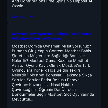
And Contributions Free Spins No Deposit At
Ozwin…
Leer más →
Mostbet Promosyon Kodu Büyük 300 $ Bonus
Ve Bedava Çevirme Kazanın
Mostbet Com’da Oynamak Mı Istiyorsunuz?
Buradan Giriş Yapın Content Mostbet Bahis
Şirketinin Müşterilere Sağladığı Bonuslar
Nelerdir? Mostbet Cuma Kazancı Mostbet
Aviator Oyunu Kayıt Olmak Mostbet’in Türk
Oyunculara Yönelik Hoş Geldin Teklifi
Nelerdir? Mostbet Bonusları Hakkında Sıkça
Sorulan Sorular Betist Bonusu Paraya
Çevirme: Kazancınızı Nasıl Nakite
Çevireceğinizi Öğrenin Dai Ücretsiz
Döndürmeler Seçili Mostbet Slot Oyunlarında
Mevcuttur…