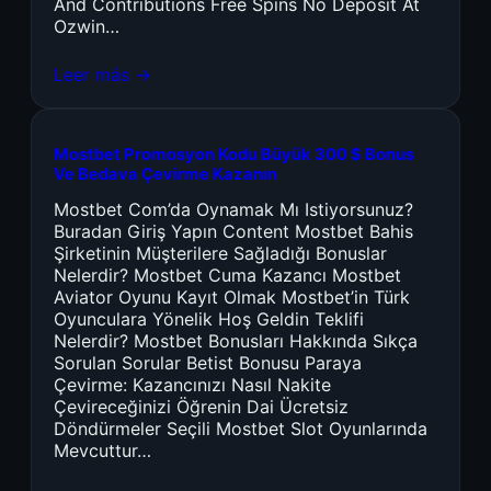
And Contributions Free Spins No Deposit At
Ozwin…
Leer más →
Mostbet Promosyon Kodu Büyük 300 $ Bonus
Ve Bedava Çevirme Kazanın
Mostbet Com’da Oynamak Mı Istiyorsunuz?
Buradan Giriş Yapın Content Mostbet Bahis
Şirketinin Müşterilere Sağladığı Bonuslar
Nelerdir? Mostbet Cuma Kazancı Mostbet
Aviator Oyunu Kayıt Olmak Mostbet’in Türk
Oyunculara Yönelik Hoş Geldin Teklifi
Nelerdir? Mostbet Bonusları Hakkında Sıkça
Sorulan Sorular Betist Bonusu Paraya
Çevirme: Kazancınızı Nasıl Nakite
Çevireceğinizi Öğrenin Dai Ücretsiz
Döndürmeler Seçili Mostbet Slot Oyunlarında
Mevcuttur…