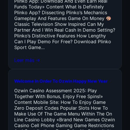
Plinko App: Download And Even Earn Real
Funds Today» Content What Is Definitely
Plinko App? Dissecting Plinko’s Mechanics
Gameplay And Features Game On Money
Classic Television Show Inspired Can My
Partner And I Win Real Cash In Demo Setting?
Plinko’s Distinctive Features How Lengthy
Can I Play Demo For Free? Download Plinko
Sport Game…
Leer más →
Welcome In Order To Ozwin Happy New Year
Ozwin Casino Assessment 2025: Play
Together With Bonus, Enjoy Free Spins!»
Content Mobile Site: How To Enjoy Game
Zero Deposit Codes Popular Slots How To
Make Use Of The Game Menu Within The On
Line Casino Lobby «Brand New Games Ozwin
Casino Cell Phone Gaming Game Restrictions