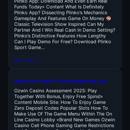
Plinko App: Download And Even Earn Real
Funds Today» Content What Is Definitely
Plinko App? Dissecting Plinko’s Mechanics
Gameplay And Features Game On Money
Classic Television Show Inspired Can My
Partner And I Win Real Cash In Demo Setting?
Plinko’s Distinctive Features How Lengthy
Can I Play Demo For Free? Download Plinko
Sport Game…
Leer más →
Welcome In Order To Ozwin Happy New Year
Ozwin Casino Assessment 2025: Play
Together With Bonus, Enjoy Free Spins!»
Content Mobile Site: How To Enjoy Game
Zero Deposit Codes Popular Slots How To
Make Use Of The Game Menu Within The On
Line Casino Lobby «Brand New Games Ozwin
Casino Cell Phone Gaming Game Restrictions