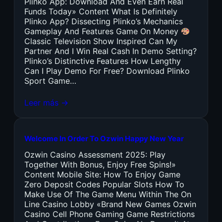
Plinko App: Download And Even Earn Real
Funds Today» Content What Is Definitely
Plinko App? Dissecting Plinko’s Mechanics
Gameplay And Features Game On Money
Classic Television Show Inspired Can My
Partner And I Win Real Cash In Demo Setting?
Plinko’s Distinctive Features How Lengthy
Can I Play Demo For Free? Download Plinko
Sport Game…
Leer más →
Welcome In Order To Ozwin Happy New Year
Ozwin Casino Assessment 2025: Play
Together With Bonus, Enjoy Free Spins!»
Content Mobile Site: How To Enjoy Game
Zero Deposit Codes Popular Slots How To
Make Use Of The Game Menu Within The On
Line Casino Lobby «Brand New Games Ozwin
Casino Cell Phone Gaming Game Restrictions