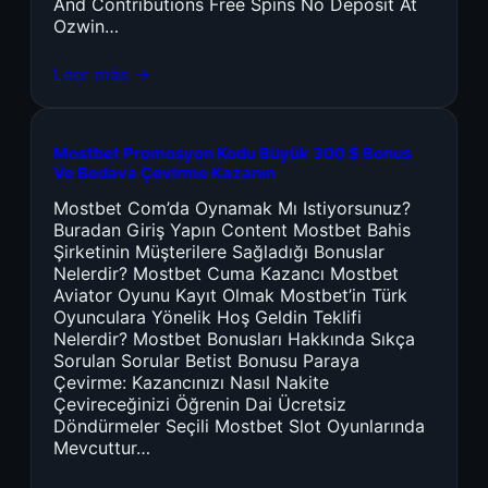
And Contributions Free Spins No Deposit At
Ozwin…
Leer más →
Mostbet Promosyon Kodu Büyük 300 $ Bonus
Ve Bedava Çevirme Kazanın
Mostbet Com’da Oynamak Mı Istiyorsunuz?
Buradan Giriş Yapın Content Mostbet Bahis
Şirketinin Müşterilere Sağladığı Bonuslar
Nelerdir? Mostbet Cuma Kazancı Mostbet
Aviator Oyunu Kayıt Olmak Mostbet’in Türk
Oyunculara Yönelik Hoş Geldin Teklifi
Nelerdir? Mostbet Bonusları Hakkında Sıkça
Sorulan Sorular Betist Bonusu Paraya
Çevirme: Kazancınızı Nasıl Nakite
Çevireceğinizi Öğrenin Dai Ücretsiz
Döndürmeler Seçili Mostbet Slot Oyunlarında
Mevcuttur…