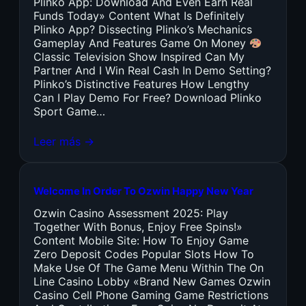
Plinko App: Download And Even Earn Real
Funds Today» Content What Is Definitely
Plinko App? Dissecting Plinko’s Mechanics
Gameplay And Features Game On Money
Classic Television Show Inspired Can My
Partner And I Win Real Cash In Demo Setting?
Plinko’s Distinctive Features How Lengthy
Can I Play Demo For Free? Download Plinko
Sport Game…
Leer más →
Welcome In Order To Ozwin Happy New Year
Ozwin Casino Assessment 2025: Play
Together With Bonus, Enjoy Free Spins!»
Content Mobile Site: How To Enjoy Game
Zero Deposit Codes Popular Slots How To
Make Use Of The Game Menu Within The On
Line Casino Lobby «Brand New Games Ozwin
Casino Cell Phone Gaming Game Restrictions