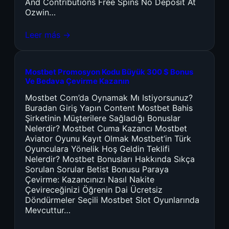
And Contributions Free Spins No Deposit At
Ozwin…
Leer más →
Mostbet Promosyon Kodu Büyük 300 $ Bonus
Ve Bedava Çevirme Kazanın
Mostbet Com’da Oynamak Mı Istiyorsunuz?
Buradan Giriş Yapın Content Mostbet Bahis
Şirketinin Müşterilere Sağladığı Bonuslar
Nelerdir? Mostbet Cuma Kazancı Mostbet
Aviator Oyunu Kayıt Olmak Mostbet’in Türk
Oyunculara Yönelik Hoş Geldin Teklifi
Nelerdir? Mostbet Bonusları Hakkında Sıkça
Sorulan Sorular Betist Bonusu Paraya
Çevirme: Kazancınızı Nasıl Nakite
Çevireceğinizi Öğrenin Dai Ücretsiz
Döndürmeler Seçili Mostbet Slot Oyunlarında
Mevcuttur…