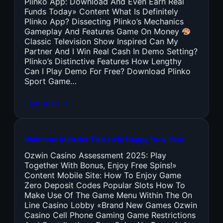
Plinko App: Download And Even Earn Real
Funds Today» Content What Is Definitely
Plinko App? Dissecting Plinko’s Mechanics
Gameplay And Features Game On Money
Classic Television Show Inspired Can My
Partner And I Win Real Cash In Demo Setting?
Plinko’s Distinctive Features How Lengthy
Can I Play Demo For Free? Download Plinko
Sport Game…
Leer más →
Welcome In Order To Ozwin Happy New Year
Ozwin Casino Assessment 2025: Play
Together With Bonus, Enjoy Free Spins!»
Content Mobile Site: How To Enjoy Game
Zero Deposit Codes Popular Slots How To
Make Use Of The Game Menu Within The On
Line Casino Lobby «Brand New Games Ozwin
Casino Cell Phone Gaming Game Restrictions