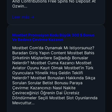
And Contributions Free Spins No Deposit At
Ozwin…
Leer más →
Mostbet Promosyon Kodu Büyük 300 $ Bonus
Ve Bedava Çevirme Kazanın
Mostbet Com’da Oynamak Mı Istiyorsunuz?
Buradan Giriş Yapın Content Mostbet Bahis
Şirketinin Müşterilere Sağladığı Bonuslar
Nelerdir? Mostbet Cuma Kazancı Mostbet
Aviator Oyunu Kayıt Olmak Mostbet’in Türk
Oyunculara Yönelik Hoş Geldin Teklifi
Nelerdir? Mostbet Bonusları Hakkında Sıkça
Sorulan Sorular Betist Bonusu Paraya
Çevirme: Kazancınızı Nasıl Nakite
Çevireceğinizi Öğrenin Dai Ücretsiz
Döndürmeler Seçili Mostbet Slot Oyunlarında
Mevcuttur…