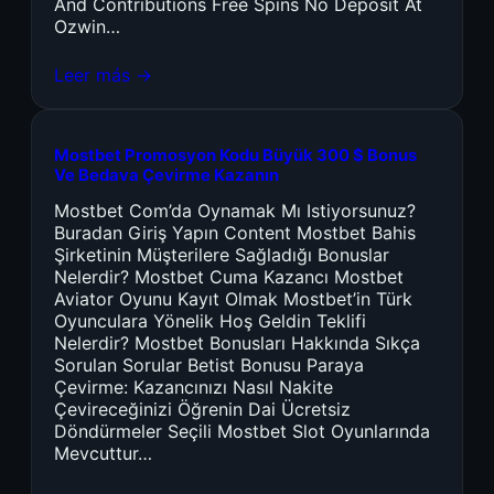
And Contributions Free Spins No Deposit At
Ozwin…
Leer más →
Mostbet Promosyon Kodu Büyük 300 $ Bonus
Ve Bedava Çevirme Kazanın
Mostbet Com’da Oynamak Mı Istiyorsunuz?
Buradan Giriş Yapın Content Mostbet Bahis
Şirketinin Müşterilere Sağladığı Bonuslar
Nelerdir? Mostbet Cuma Kazancı Mostbet
Aviator Oyunu Kayıt Olmak Mostbet’in Türk
Oyunculara Yönelik Hoş Geldin Teklifi
Nelerdir? Mostbet Bonusları Hakkında Sıkça
Sorulan Sorular Betist Bonusu Paraya
Çevirme: Kazancınızı Nasıl Nakite
Çevireceğinizi Öğrenin Dai Ücretsiz
Döndürmeler Seçili Mostbet Slot Oyunlarında
Mevcuttur…