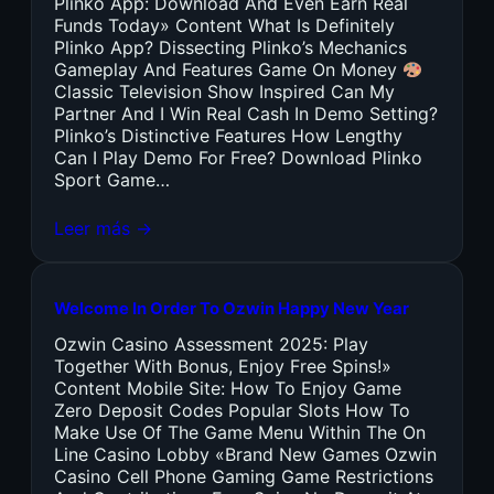
Plinko App: Download And Even Earn Real
Funds Today» Content What Is Definitely
Plinko App? Dissecting Plinko’s Mechanics
Gameplay And Features Game On Money
Classic Television Show Inspired Can My
Partner And I Win Real Cash In Demo Setting?
Plinko’s Distinctive Features How Lengthy
Can I Play Demo For Free? Download Plinko
Sport Game…
Leer más →
Welcome In Order To Ozwin Happy New Year
Ozwin Casino Assessment 2025: Play
Together With Bonus, Enjoy Free Spins!»
Content Mobile Site: How To Enjoy Game
Zero Deposit Codes Popular Slots How To
Make Use Of The Game Menu Within The On
Line Casino Lobby «Brand New Games Ozwin
Casino Cell Phone Gaming Game Restrictions