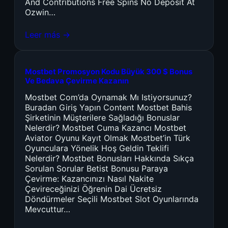
And Contributions Free Spins No Deposit At
Ozwin…
Leer más →
Mostbet Promosyon Kodu Büyük 300 $ Bonus
Ve Bedava Çevirme Kazanın
Mostbet Com’da Oynamak Mı Istiyorsunuz?
Buradan Giriş Yapın Content Mostbet Bahis
Şirketinin Müşterilere Sağladığı Bonuslar
Nelerdir? Mostbet Cuma Kazancı Mostbet
Aviator Oyunu Kayıt Olmak Mostbet’in Türk
Oyunculara Yönelik Hoş Geldin Teklifi
Nelerdir? Mostbet Bonusları Hakkında Sıkça
Sorulan Sorular Betist Bonusu Paraya
Çevirme: Kazancınızı Nasıl Nakite
Çevireceğinizi Öğrenin Dai Ücretsiz
Döndürmeler Seçili Mostbet Slot Oyunlarında
Mevcuttur…