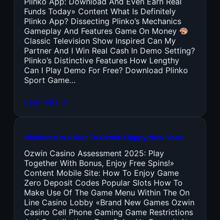
Plinko App: Download And Even Earn Real
Funds Today» Content What Is Definitely
Plinko App? Dissecting Plinko’s Mechanics
Gameplay And Features Game On Money
Classic Television Show Inspired Can My
Partner And I Win Real Cash In Demo Setting?
Plinko’s Distinctive Features How Lengthy
Can I Play Demo For Free? Download Plinko
Sport Game…
Leer más →
Welcome In Order To Ozwin Happy New Year
Ozwin Casino Assessment 2025: Play
Together With Bonus, Enjoy Free Spins!»
Content Mobile Site: How To Enjoy Game
Zero Deposit Codes Popular Slots How To
Make Use Of The Game Menu Within The On
Line Casino Lobby «Brand New Games Ozwin
Casino Cell Phone Gaming Game Restrictions