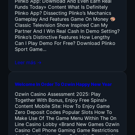
Plinko App: Download And Even Earn Real
Funds Today» Content What Is Definitely
Plinko App? Dissecting Plinko’s Mechanics
Gameplay And Features Game On Money
Classic Television Show Inspired Can My
Partner And I Win Real Cash In Demo Setting?
Plinko’s Distinctive Features How Lengthy
Can I Play Demo For Free? Download Plinko
Sport Game…
Leer más →
Welcome In Order To Ozwin Happy New Year
Ozwin Casino Assessment 2025: Play
Together With Bonus, Enjoy Free Spins!»
Content Mobile Site: How To Enjoy Game
Zero Deposit Codes Popular Slots How To
Make Use Of The Game Menu Within The On
Line Casino Lobby «Brand New Games Ozwin
Casino Cell Phone Gaming Game Restrictions