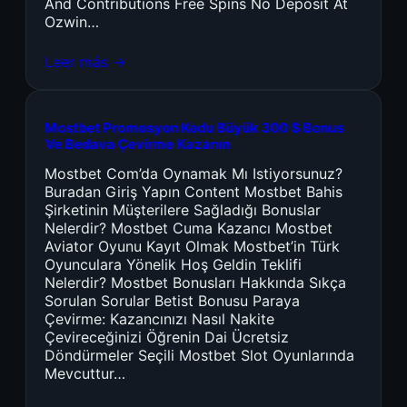
And Contributions Free Spins No Deposit At
Ozwin…
Leer más →
Mostbet Promosyon Kodu Büyük 300 $ Bonus
Ve Bedava Çevirme Kazanın
Mostbet Com’da Oynamak Mı Istiyorsunuz?
Buradan Giriş Yapın Content Mostbet Bahis
Şirketinin Müşterilere Sağladığı Bonuslar
Nelerdir? Mostbet Cuma Kazancı Mostbet
Aviator Oyunu Kayıt Olmak Mostbet’in Türk
Oyunculara Yönelik Hoş Geldin Teklifi
Nelerdir? Mostbet Bonusları Hakkında Sıkça
Sorulan Sorular Betist Bonusu Paraya
Çevirme: Kazancınızı Nasıl Nakite
Çevireceğinizi Öğrenin Dai Ücretsiz
Döndürmeler Seçili Mostbet Slot Oyunlarında
Mevcuttur…