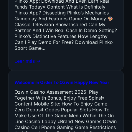
Plinko App: Download And Even Earn Real
Funds Today» Content What Is Definitely
Plinko App? Dissecting Plinko’s Mechanics
Gameplay And Features Game On Money
Classic Television Show Inspired Can My
Partner And I Win Real Cash In Demo Setting?
Plinko’s Distinctive Features How Lengthy
Can I Play Demo For Free? Download Plinko
Sport Game…
Leer más →
Welcome In Order To Ozwin Happy New Year
Ozwin Casino Assessment 2025: Play
Together With Bonus, Enjoy Free Spins!»
Content Mobile Site: How To Enjoy Game
Zero Deposit Codes Popular Slots How To
Make Use Of The Game Menu Within The On
Line Casino Lobby «Brand New Games Ozwin
Casino Cell Phone Gaming Game Restrictions