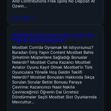
And Contributions Free Spins No Deposit At
Ozwin…
Leer más →
Mostbet Promosyon Kodu Büyük 300 $ Bonus
Ve Bedava Çevirme Kazanın
Mostbet Com’da Oynamak Mı Istiyorsunuz?
Buradan Giriş Yapın Content Mostbet Bahis
Şirketinin Müşterilere Sağladığı Bonuslar
Nelerdir? Mostbet Cuma Kazancı Mostbet
Aviator Oyunu Kayıt Olmak Mostbet’in Türk
Oyunculara Yönelik Hoş Geldin Teklifi
Nelerdir? Mostbet Bonusları Hakkında Sıkça
Sorulan Sorular Betist Bonusu Paraya
Çevirme: Kazancınızı Nasıl Nakite
Çevireceğinizi Öğrenin Dai Ücretsiz
Döndürmeler Seçili Mostbet Slot Oyunlarında
Mevcuttur…