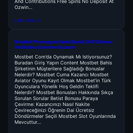
And Contributions Free Spins No Deposit At
Ozwin…
Leer más →
Mostbet Promosyon Kodu Büyük 300 $ Bonus
Ve Bedava Çevirme Kazanın
Mostbet Com’da Oynamak Mı Istiyorsunuz?
Buradan Giriş Yapın Content Mostbet Bahis
Şirketinin Müşterilere Sağladığı Bonuslar
Nelerdir? Mostbet Cuma Kazancı Mostbet
Aviator Oyunu Kayıt Olmak Mostbet’in Türk
Oyunculara Yönelik Hoş Geldin Teklifi
Nelerdir? Mostbet Bonusları Hakkında Sıkça
Sorulan Sorular Betist Bonusu Paraya
Çevirme: Kazancınızı Nasıl Nakite
Çevireceğinizi Öğrenin Dai Ücretsiz
Döndürmeler Seçili Mostbet Slot Oyunlarında
Mevcuttur…