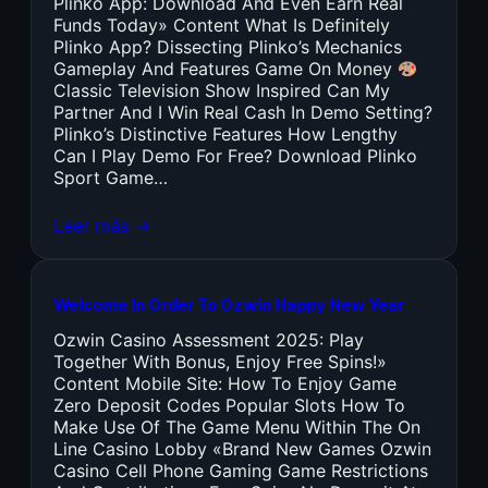
Plinko App: Download And Even Earn Real
Funds Today» Content What Is Definitely
Plinko App? Dissecting Plinko’s Mechanics
Gameplay And Features Game On Money
Classic Television Show Inspired Can My
Partner And I Win Real Cash In Demo Setting?
Plinko’s Distinctive Features How Lengthy
Can I Play Demo For Free? Download Plinko
Sport Game…
Leer más →
Welcome In Order To Ozwin Happy New Year
Ozwin Casino Assessment 2025: Play
Together With Bonus, Enjoy Free Spins!»
Content Mobile Site: How To Enjoy Game
Zero Deposit Codes Popular Slots How To
Make Use Of The Game Menu Within The On
Line Casino Lobby «Brand New Games Ozwin
Casino Cell Phone Gaming Game Restrictions