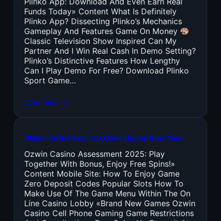
Plinko App: Download And Even Earn Real
Funds Today» Content What Is Definitely
Plinko App? Dissecting Plinko’s Mechanics
Gameplay And Features Game On Money
Classic Television Show Inspired Can My
Partner And I Win Real Cash In Demo Setting?
Plinko’s Distinctive Features How Lengthy
Can I Play Demo For Free? Download Plinko
Sport Game…
Leer más →
Welcome In Order To Ozwin Happy New Year
Ozwin Casino Assessment 2025: Play
Together With Bonus, Enjoy Free Spins!»
Content Mobile Site: How To Enjoy Game
Zero Deposit Codes Popular Slots How To
Make Use Of The Game Menu Within The On
Line Casino Lobby «Brand New Games Ozwin
Casino Cell Phone Gaming Game Restrictions