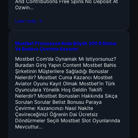
And Contributions Free Spins No Deposit At
Ozwin…
Leer más →
Mostbet Promosyon Kodu Büyük 300 $ Bonus
Ve Bedava Çevirme Kazanın
Mostbet Com’da Oynamak Mı Istiyorsunuz?
Buradan Giriş Yapın Content Mostbet Bahis
Şirketinin Müşterilere Sağladığı Bonuslar
Nelerdir? Mostbet Cuma Kazancı Mostbet
Aviator Oyunu Kayıt Olmak Mostbet’in Türk
Oyunculara Yönelik Hoş Geldin Teklifi
Nelerdir? Mostbet Bonusları Hakkında Sıkça
Sorulan Sorular Betist Bonusu Paraya
Çevirme: Kazancınızı Nasıl Nakite
Çevireceğinizi Öğrenin Dai Ücretsiz
Döndürmeler Seçili Mostbet Slot Oyunlarında
Mevcuttur…