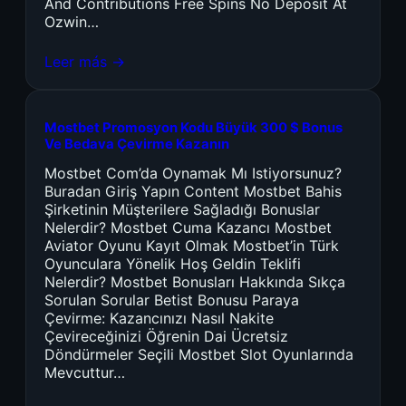
And Contributions Free Spins No Deposit At
Ozwin…
Leer más →
Mostbet Promosyon Kodu Büyük 300 $ Bonus
Ve Bedava Çevirme Kazanın
Mostbet Com’da Oynamak Mı Istiyorsunuz?
Buradan Giriş Yapın Content Mostbet Bahis
Şirketinin Müşterilere Sağladığı Bonuslar
Nelerdir? Mostbet Cuma Kazancı Mostbet
Aviator Oyunu Kayıt Olmak Mostbet’in Türk
Oyunculara Yönelik Hoş Geldin Teklifi
Nelerdir? Mostbet Bonusları Hakkında Sıkça
Sorulan Sorular Betist Bonusu Paraya
Çevirme: Kazancınızı Nasıl Nakite
Çevireceğinizi Öğrenin Dai Ücretsiz
Döndürmeler Seçili Mostbet Slot Oyunlarında
Mevcuttur…