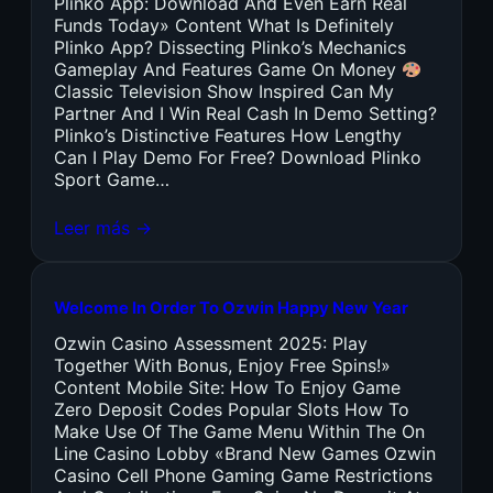
Plinko App: Download And Even Earn Real
Funds Today» Content What Is Definitely
Plinko App? Dissecting Plinko’s Mechanics
Gameplay And Features Game On Money
Classic Television Show Inspired Can My
Partner And I Win Real Cash In Demo Setting?
Plinko’s Distinctive Features How Lengthy
Can I Play Demo For Free? Download Plinko
Sport Game…
Leer más →
Welcome In Order To Ozwin Happy New Year
Ozwin Casino Assessment 2025: Play
Together With Bonus, Enjoy Free Spins!»
Content Mobile Site: How To Enjoy Game
Zero Deposit Codes Popular Slots How To
Make Use Of The Game Menu Within The On
Line Casino Lobby «Brand New Games Ozwin
Casino Cell Phone Gaming Game Restrictions