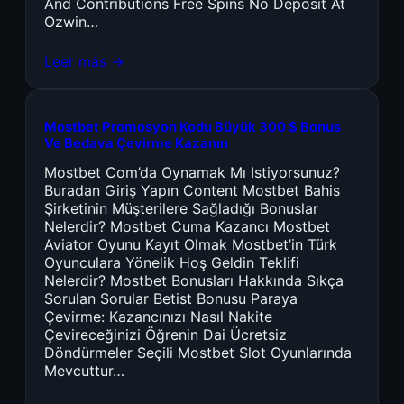
And Contributions Free Spins No Deposit At
Ozwin…
Leer más →
Mostbet Promosyon Kodu Büyük 300 $ Bonus
Ve Bedava Çevirme Kazanın
Mostbet Com’da Oynamak Mı Istiyorsunuz?
Buradan Giriş Yapın Content Mostbet Bahis
Şirketinin Müşterilere Sağladığı Bonuslar
Nelerdir? Mostbet Cuma Kazancı Mostbet
Aviator Oyunu Kayıt Olmak Mostbet’in Türk
Oyunculara Yönelik Hoş Geldin Teklifi
Nelerdir? Mostbet Bonusları Hakkında Sıkça
Sorulan Sorular Betist Bonusu Paraya
Çevirme: Kazancınızı Nasıl Nakite
Çevireceğinizi Öğrenin Dai Ücretsiz
Döndürmeler Seçili Mostbet Slot Oyunlarında
Mevcuttur…