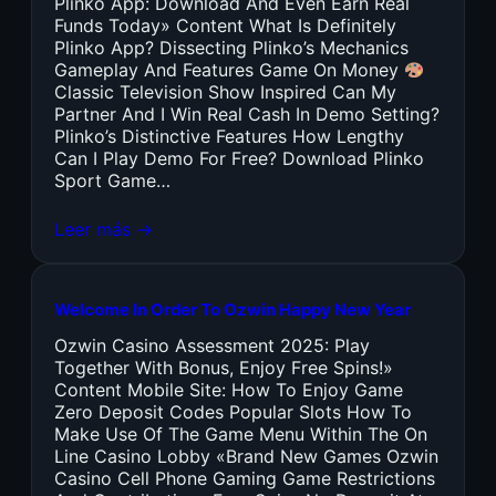
Plinko App: Download And Even Earn Real
Funds Today» Content What Is Definitely
Plinko App? Dissecting Plinko’s Mechanics
Gameplay And Features Game On Money
Classic Television Show Inspired Can My
Partner And I Win Real Cash In Demo Setting?
Plinko’s Distinctive Features How Lengthy
Can I Play Demo For Free? Download Plinko
Sport Game…
Leer más →
Welcome In Order To Ozwin Happy New Year
Ozwin Casino Assessment 2025: Play
Together With Bonus, Enjoy Free Spins!»
Content Mobile Site: How To Enjoy Game
Zero Deposit Codes Popular Slots How To
Make Use Of The Game Menu Within The On
Line Casino Lobby «Brand New Games Ozwin
Casino Cell Phone Gaming Game Restrictions