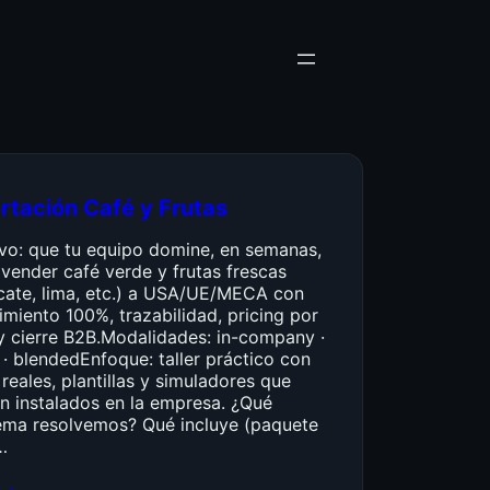
rtación Café y Frutas
ivo: que tu equipo domine, en semanas,
vender café verde y frutas frescas
cate, lima, etc.) a USA/UE/MECA con
miento 100%, trazabilidad, pricing por
y cierre B2B.Modalidades: in-company ·
 · blendedEnfoque: taller práctico con
reales, plantillas y simuladores que
n instalados en la empresa. ¿Qué
ema resolvemos? Qué incluye (paquete
…