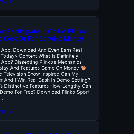
más →
o: Participate In Online Plinko
o Cost Or For Genuine Money
o App: Download And Even Earn Real
 Today» Content What Is Definitely
 App? Dissecting Plinko’s Mechanics
lay And Features Game On Money
ic Television Show Inspired Can My
er And I Win Real Cash In Demo Setting?
’s Distinctive Features How Lengthy Can
y Demo For Free? Download Plinko Sport
…
más →