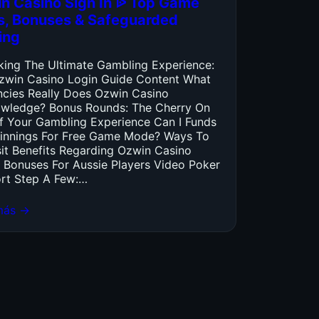
n Casino Sign In ᐉ Top Game
es, Bonuses & Safeguarded
ing
king The Ultimate Gambling Experience:
zwin Casino Login Guide Content What
ncies Really Does Ozwin Casino
wledge? Bonus Rounds: The Cherry On
f Your Gambling Experience Can I Funds
innings For Free Game Mode? Ways To
it Benefits Regarding Ozwin Casino
 Bonuses For Aussie Players Video Poker
rt Step A Few:…
más →