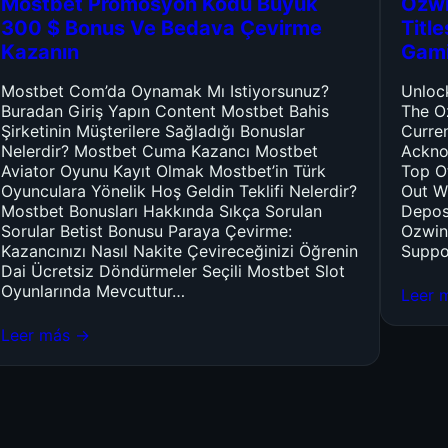
Mostbet Promosyon Kodu Büyük
Ozwi
300 $ Bonus Ve Bedava Çevirme
Titl
Kazanın
Gam
Mostbet Com’da Oynamak Mı Istiyorsunuz?
Unloc
Buradan Giriş Yapın Content Mostbet Bahis
The O
Şirketinin Müşterilere Sağladığı Bonuslar
Curre
Nelerdir? Mostbet Cuma Kazancı Mostbet
Ackno
Aviator Oyunu Kayıt Olmak Mostbet’in Türk
Top O
Oyunculara Yönelik Hoş Geldin Teklifi Nelerdir?
Out W
Mostbet Bonusları Hakkında Sıkça Sorulan
Depos
Sorular Betist Bonusu Paraya Çevirme:
Ozwin
Kazancınızı Nasıl Nakite Çevireceğinizi Öğrenin
Suppo
Dai Ücretsiz Döndürmeler Seçili Mostbet Slot
Oyunlarında Mevcuttur…
Leer 
Leer más →