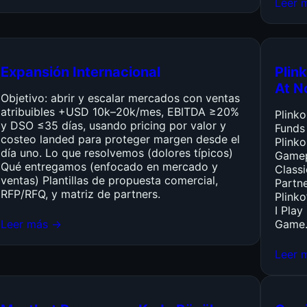
Leer 
Expansión Internacional
Plink
At N
Objetivo: abrir y escalar mercados con ventas
atribuibles +USD 10k–20k/mes, EBITDA ≥20%
Plink
y DSO ≤35 días, usando pricing por valor y
Funds
costeo landed para proteger margen desde el
Plinko
día uno. Lo que resolvemos (dolores típicos)
Gamep
Qué entregamos (enfocado en mercado y
Class
ventas) Plantillas de propuesta comercial,
Partn
RFP/RFQ, y matriz de partners.
Plinko
I Pla
Leer más →
Game
Leer 