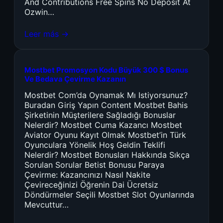
And Contributions Free Spins No Deposit At
Ozwin…
Leer más →
Mostbet Promosyon Kodu Büyük 300 $ Bonus
Ve Bedava Çevirme Kazanın
Mostbet Com’da Oynamak Mı Istiyorsunuz?
Buradan Giriş Yapın Content Mostbet Bahis
Şirketinin Müşterilere Sağladığı Bonuslar
Nelerdir? Mostbet Cuma Kazancı Mostbet
Aviator Oyunu Kayıt Olmak Mostbet’in Türk
Oyunculara Yönelik Hoş Geldin Teklifi
Nelerdir? Mostbet Bonusları Hakkında Sıkça
Sorulan Sorular Betist Bonusu Paraya
Çevirme: Kazancınızı Nasıl Nakite
Çevireceğinizi Öğrenin Dai Ücretsiz
Döndürmeler Seçili Mostbet Slot Oyunlarında
Mevcuttur…