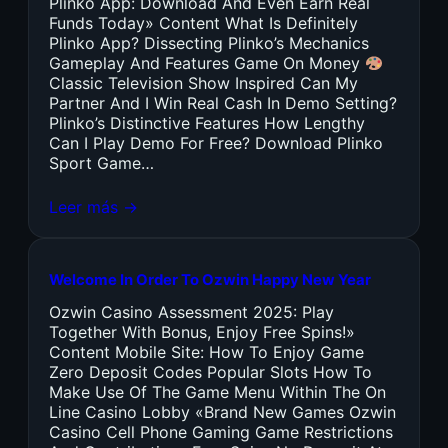
Plinko App: Download And Even Earn Real
Funds Today» Content What Is Definitely
Plinko App? Dissecting Plinko’s Mechanics
Gameplay And Features Game On Money
Classic Television Show Inspired Can My
Partner And I Win Real Cash In Demo Setting?
Plinko’s Distinctive Features How Lengthy
Can I Play Demo For Free? Download Plinko
Sport Game…
Leer más →
Welcome In Order To Ozwin Happy New Year
Ozwin Casino Assessment 2025: Play
Together With Bonus, Enjoy Free Spins!»
Content Mobile Site: How To Enjoy Game
Zero Deposit Codes Popular Slots How To
Make Use Of The Game Menu Within The On
Line Casino Lobby «Brand New Games Ozwin
Casino Cell Phone Gaming Game Restrictions