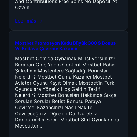
And Contributions Free Spins No Deposit At
Ozwin…
Leer más →
Mostbet Promosyon Kodu Büyük 300 $ Bonus
Ve Bedava Çevirme Kazanın
Mostbet Com’da Oynamak Mı Istiyorsunuz?
Buradan Giriş Yapın Content Mostbet Bahis
Şirketinin Müşterilere Sağladığı Bonuslar
Nelerdir? Mostbet Cuma Kazancı Mostbet
Aviator Oyunu Kayıt Olmak Mostbet’in Türk
Oyunculara Yönelik Hoş Geldin Teklifi
Nelerdir? Mostbet Bonusları Hakkında Sıkça
Sorulan Sorular Betist Bonusu Paraya
Çevirme: Kazancınızı Nasıl Nakite
Çevireceğinizi Öğrenin Dai Ücretsiz
Döndürmeler Seçili Mostbet Slot Oyunlarında
Mevcuttur…