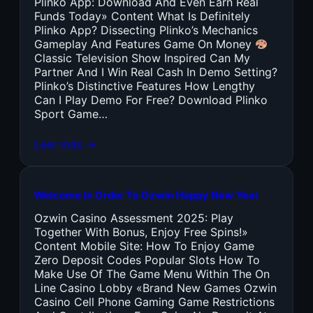
Plinko App: Download And Even Earn Real
Funds Today» Content What Is Definitely
Plinko App? Dissecting Plinko’s Mechanics
Gameplay And Features Game On Money
Classic Television Show Inspired Can My
Partner And I Win Real Cash In Demo Setting?
Plinko’s Distinctive Features How Lengthy
Can I Play Demo For Free? Download Plinko
Sport Game…
Leer más →
Welcome In Order To Ozwin Happy New Year
Ozwin Casino Assessment 2025: Play
Together With Bonus, Enjoy Free Spins!»
Content Mobile Site: How To Enjoy Game
Zero Deposit Codes Popular Slots How To
Make Use Of The Game Menu Within The On
Line Casino Lobby «Brand New Games Ozwin
Casino Cell Phone Gaming Game Restrictions