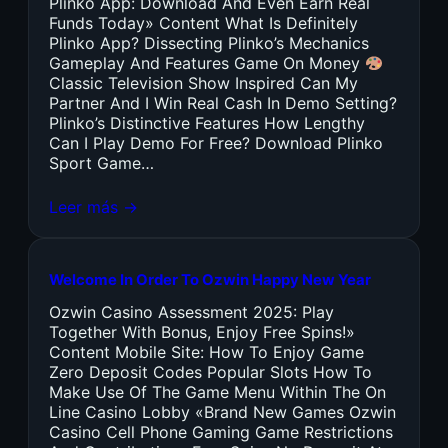
Plinko App: Download And Even Earn Real
Funds Today» Content What Is Definitely
Plinko App? Dissecting Plinko’s Mechanics
Gameplay And Features Game On Money
Classic Television Show Inspired Can My
Partner And I Win Real Cash In Demo Setting?
Plinko’s Distinctive Features How Lengthy
Can I Play Demo For Free? Download Plinko
Sport Game…
Leer más →
Welcome In Order To Ozwin Happy New Year
Ozwin Casino Assessment 2025: Play
Together With Bonus, Enjoy Free Spins!»
Content Mobile Site: How To Enjoy Game
Zero Deposit Codes Popular Slots How To
Make Use Of The Game Menu Within The On
Line Casino Lobby «Brand New Games Ozwin
Casino Cell Phone Gaming Game Restrictions