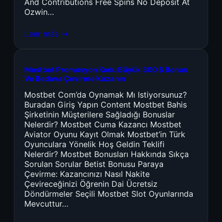
And Contributions Free Spins No Deposit At
Ozwin…
Leer más →
Mostbet Promosyon Kodu Büyük 300 $ Bonus
Ve Bedava Çevirme Kazanın
Mostbet Com’da Oynamak Mı Istiyorsunuz?
Buradan Giriş Yapın Content Mostbet Bahis
Şirketinin Müşterilere Sağladığı Bonuslar
Nelerdir? Mostbet Cuma Kazancı Mostbet
Aviator Oyunu Kayıt Olmak Mostbet’in Türk
Oyunculara Yönelik Hoş Geldin Teklifi
Nelerdir? Mostbet Bonusları Hakkında Sıkça
Sorulan Sorular Betist Bonusu Paraya
Çevirme: Kazancınızı Nasıl Nakite
Çevireceğinizi Öğrenin Dai Ücretsiz
Döndürmeler Seçili Mostbet Slot Oyunlarında
Mevcuttur…