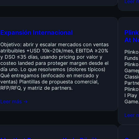
Leer 
Expansión Internacional
Plink
At N
Objetivo: abrir y escalar mercados con ventas
atribuibles +USD 10k–20k/mes, EBITDA ≥20%
Plink
y DSO ≤35 días, usando pricing por valor y
Funds
costeo landed para proteger margen desde el
Plinko
día uno. Lo que resolvemos (dolores típicos)
Gamep
Qué entregamos (enfocado en mercado y
Class
ventas) Plantillas de propuesta comercial,
Partn
RFP/RFQ, y matriz de partners.
Plinko
I Pla
Leer más →
Game
Leer 