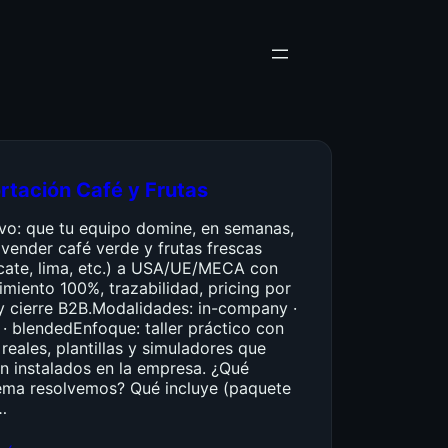
rtación Café y Frutas
ivo: que tu equipo domine, en semanas,
vender café verde y frutas frescas
cate, lima, etc.) a USA/UE/MECA con
miento 100%, trazabilidad, pricing por
y cierre B2B.Modalidades: in-company ·
 · blendedEnfoque: taller práctico con
reales, plantillas y simuladores que
n instalados en la empresa. ¿Qué
ema resolvemos? Qué incluye (paquete
…