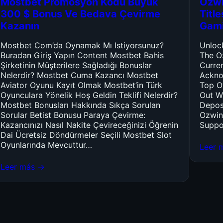
Mostbet Promosyon Kodu Büyük
Ozwi
300 $ Bonus Ve Bedava Çevirme
Titl
Kazanın
Gam
Mostbet Com’da Oynamak Mı Istiyorsunuz?
Unloc
Buradan Giriş Yapın Content Mostbet Bahis
The O
Şirketinin Müşterilere Sağladığı Bonuslar
Curre
Nelerdir? Mostbet Cuma Kazancı Mostbet
Ackno
Aviator Oyunu Kayıt Olmak Mostbet’in Türk
Top O
Oyunculara Yönelik Hoş Geldin Teklifi Nelerdir?
Out W
Mostbet Bonusları Hakkında Sıkça Sorulan
Depos
Sorular Betist Bonusu Paraya Çevirme:
Ozwin
Kazancınızı Nasıl Nakite Çevireceğinizi Öğrenin
Suppo
Dai Ücretsiz Döndürmeler Seçili Mostbet Slot
Oyunlarında Mevcuttur…
Leer 
Leer más →