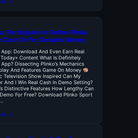
más →
o: Participate In Online Plinko
o Cost Or For Genuine Money
o App: Download And Even Earn Real
 Today» Content What Is Definitely
 App? Dissecting Plinko’s Mechanics
lay And Features Game On Money
ic Television Show Inspired Can My
er And I Win Real Cash In Demo Setting?
’s Distinctive Features How Lengthy Can
y Demo For Free? Download Plinko Sport
…
más →