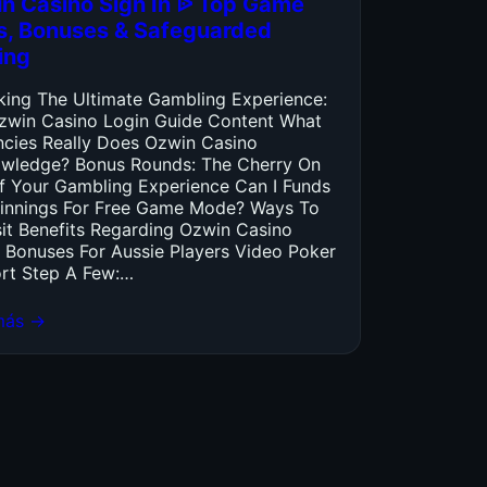
n Casino Sign In ᐉ Top Game
es, Bonuses & Safeguarded
ing
king The Ultimate Gambling Experience:
zwin Casino Login Guide Content What
ncies Really Does Ozwin Casino
wledge? Bonus Rounds: The Cherry On
f Your Gambling Experience Can I Funds
innings For Free Game Mode? Ways To
it Benefits Regarding Ozwin Casino
 Bonuses For Aussie Players Video Poker
rt Step A Few:…
más →