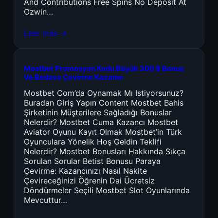
And Contributions Free Spins No Deposit At
Ozwin…
Leer más →
Mostbet Promosyon Kodu Büyük 300 $ Bonus
Ve Bedava Çevirme Kazanın
Mostbet Com’da Oynamak Mı Istiyorsunuz?
Buradan Giriş Yapın Content Mostbet Bahis
Şirketinin Müşterilere Sağladığı Bonuslar
Nelerdir? Mostbet Cuma Kazancı Mostbet
Aviator Oyunu Kayıt Olmak Mostbet’in Türk
Oyunculara Yönelik Hoş Geldin Teklifi
Nelerdir? Mostbet Bonusları Hakkında Sıkça
Sorulan Sorular Betist Bonusu Paraya
Çevirme: Kazancınızı Nasıl Nakite
Çevireceğinizi Öğrenin Dai Ücretsiz
Döndürmeler Seçili Mostbet Slot Oyunlarında
Mevcuttur…