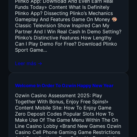
Plinko App: Download And Even Earn Real
Funds Today» Content What Is Definitely
Plinko App? Dissecting Plinko’s Mechanics
Gameplay And Features Game On Money
Classic Television Show Inspired Can My
Partner And I Win Real Cash In Demo Setting?
Plinko’s Distinctive Features How Lengthy
Can I Play Demo For Free? Download Plinko
Sport Game…
Leer más →
Welcome In Order To Ozwin Happy New Year
Ozwin Casino Assessment 2025: Play
Together With Bonus, Enjoy Free Spins!»
Content Mobile Site: How To Enjoy Game
Zero Deposit Codes Popular Slots How To
Make Use Of The Game Menu Within The On
Line Casino Lobby «Brand New Games Ozwin
Casino Cell Phone Gaming Game Restrictions