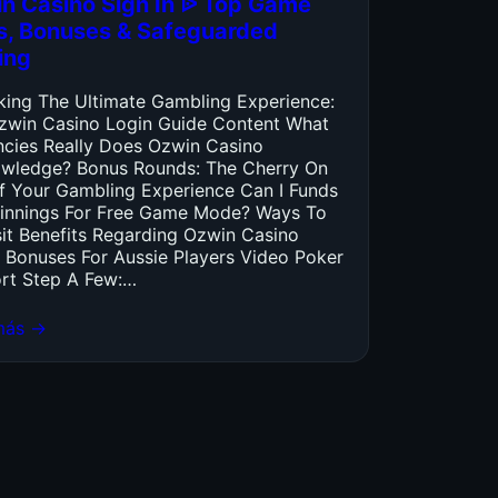
n Casino Sign In ᐉ Top Game
es, Bonuses & Safeguarded
ing
king The Ultimate Gambling Experience:
zwin Casino Login Guide Content What
ncies Really Does Ozwin Casino
wledge? Bonus Rounds: The Cherry On
f Your Gambling Experience Can I Funds
innings For Free Game Mode? Ways To
it Benefits Regarding Ozwin Casino
 Bonuses For Aussie Players Video Poker
rt Step A Few:…
más →