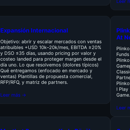
Leer 
Expansión Internacional
Plink
At N
Objetivo: abrir y escalar mercados con ventas
atribuibles +USD 10k–20k/mes, EBITDA ≥20%
Plink
y DSO ≤35 días, usando pricing por valor y
Funds
costeo landed para proteger margen desde el
Plinko
día uno. Lo que resolvemos (dolores típicos)
Gamep
Qué entregamos (enfocado en mercado y
Class
ventas) Plantillas de propuesta comercial,
Partn
RFP/RFQ, y matriz de partners.
Plinko
I Pla
Leer más →
Game
Leer 