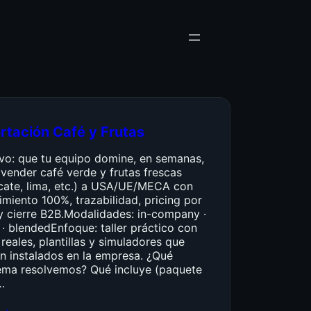
rtación Café y Frutas
ivo: que tu equipo domine, en semanas,
vender café verde y frutas frescas
cate, lima, etc.) a USA/UE/MECA con
miento 100%, trazabilidad, pricing por
y cierre B2B.Modalidades: in-company ·
 · blendedEnfoque: taller práctico con
reales, plantillas y simuladores que
n instalados en la empresa. ¿Qué
ema resolvemos? Qué incluye (paquete
…