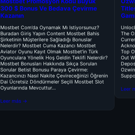
Mostbet Promosyon Kodu Büyük
Ozwi
300 $ Bonus Ve Bedava Çevirme
Titl
Kazanın
Gam
Mostbet Com’da Oynamak Mı Istiyorsunuz?
Unloc
Buradan Giriş Yapın Content Mostbet Bahis
The O
Şirketinin Müşterilere Sağladığı Bonuslar
Curre
Nelerdir? Mostbet Cuma Kazancı Mostbet
Ackno
Aviator Oyunu Kayıt Olmak Mostbet’in Türk
Top O
Oyunculara Yönelik Hoş Geldin Teklifi Nelerdir?
Out W
Mostbet Bonusları Hakkında Sıkça Sorulan
Depos
Sorular Betist Bonusu Paraya Çevirme:
Ozwin
Kazancınızı Nasıl Nakite Çevireceğinizi Öğrenin
Suppo
Dai Ücretsiz Döndürmeler Seçili Mostbet Slot
Oyunlarında Mevcuttur…
Leer 
Leer más →