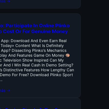
más →
o: Participate In Online Plinko
o Cost Or For Genuine Money
o App: Download And Even Earn Real
 Today» Content What Is Definitely
 App? Dissecting Plinko’s Mechanics
lay And Features Game On Money
ic Television Show Inspired Can My
er And I Win Real Cash In Demo Setting?
’s Distinctive Features How Lengthy Can
y Demo For Free? Download Plinko Sport
…
más →