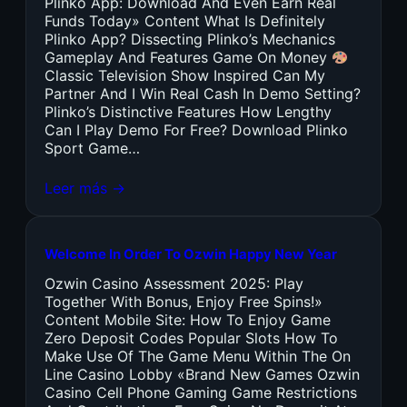
Plinko App: Download And Even Earn Real
Funds Today» Content What Is Definitely
Plinko App? Dissecting Plinko’s Mechanics
Gameplay And Features Game On Money
Classic Television Show Inspired Can My
Partner And I Win Real Cash In Demo Setting?
Plinko’s Distinctive Features How Lengthy
Can I Play Demo For Free? Download Plinko
Sport Game…
Leer más →
Welcome In Order To Ozwin Happy New Year
Ozwin Casino Assessment 2025: Play
Together With Bonus, Enjoy Free Spins!»
Content Mobile Site: How To Enjoy Game
Zero Deposit Codes Popular Slots How To
Make Use Of The Game Menu Within The On
Line Casino Lobby «Brand New Games Ozwin
Casino Cell Phone Gaming Game Restrictions