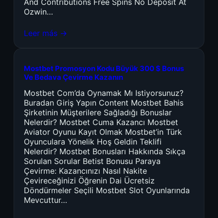
And Contributions Free Spins No Deposit At
Ozwin…
Leer más →
Mostbet Promosyon Kodu Büyük 300 $ Bonus
Ve Bedava Çevirme Kazanın
Mostbet Com’da Oynamak Mı Istiyorsunuz?
Buradan Giriş Yapın Content Mostbet Bahis
Şirketinin Müşterilere Sağladığı Bonuslar
Nelerdir? Mostbet Cuma Kazancı Mostbet
Aviator Oyunu Kayıt Olmak Mostbet’in Türk
Oyunculara Yönelik Hoş Geldin Teklifi
Nelerdir? Mostbet Bonusları Hakkında Sıkça
Sorulan Sorular Betist Bonusu Paraya
Çevirme: Kazancınızı Nasıl Nakite
Çevireceğinizi Öğrenin Dai Ücretsiz
Döndürmeler Seçili Mostbet Slot Oyunlarında
Mevcuttur…