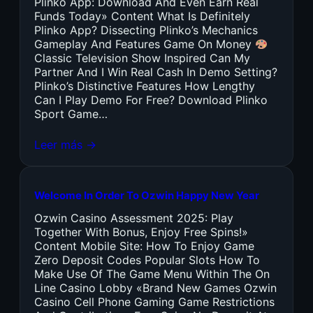
Plinko App: Download And Even Earn Real
Funds Today» Content What Is Definitely
Plinko App? Dissecting Plinko’s Mechanics
Gameplay And Features Game On Money
Classic Television Show Inspired Can My
Partner And I Win Real Cash In Demo Setting?
Plinko’s Distinctive Features How Lengthy
Can I Play Demo For Free? Download Plinko
Sport Game…
Leer más →
Welcome In Order To Ozwin Happy New Year
Ozwin Casino Assessment 2025: Play
Together With Bonus, Enjoy Free Spins!»
Content Mobile Site: How To Enjoy Game
Zero Deposit Codes Popular Slots How To
Make Use Of The Game Menu Within The On
Line Casino Lobby «Brand New Games Ozwin
Casino Cell Phone Gaming Game Restrictions