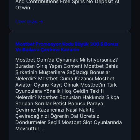
And Contributions Free Spins No Deposit At
Ozwin…
Leer más →
Mostbet Promosyon Kodu Büyük 300 $ Bonus
Ve Bedava Çevirme Kazanın
Mostbet Com’da Oynamak Mı Istiyorsunuz?
Buradan Giriş Yapın Content Mostbet Bahis
Şirketinin Müşterilere Sağladığı Bonuslar
Nelerdir? Mostbet Cuma Kazancı Mostbet
Aviator Oyunu Kayıt Olmak Mostbet’in Türk
Oyunculara Yönelik Hoş Geldin Teklifi
Nelerdir? Mostbet Bonusları Hakkında Sıkça
Sorulan Sorular Betist Bonusu Paraya
Çevirme: Kazancınızı Nasıl Nakite
Çevireceğinizi Öğrenin Dai Ücretsiz
Döndürmeler Seçili Mostbet Slot Oyunlarında
Mevcuttur…