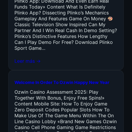
Plinko App: Download And Even Earn Real
Funds Today» Content What Is Definitely
Plinko App? Dissecting Plinko’s Mechanics
Gameplay And Features Game On Money
Classic Television Show Inspired Can My
Partner And I Win Real Cash In Demo Setting?
Plinko’s Distinctive Features How Lengthy
Can I Play Demo For Free? Download Plinko
Sport Game…
Leer más →
Welcome In Order To Ozwin Happy New Year
Ozwin Casino Assessment 2025: Play
Together With Bonus, Enjoy Free Spins!»
Content Mobile Site: How To Enjoy Game
Zero Deposit Codes Popular Slots How To
Make Use Of The Game Menu Within The On
Line Casino Lobby «Brand New Games Ozwin
Casino Cell Phone Gaming Game Restrictions