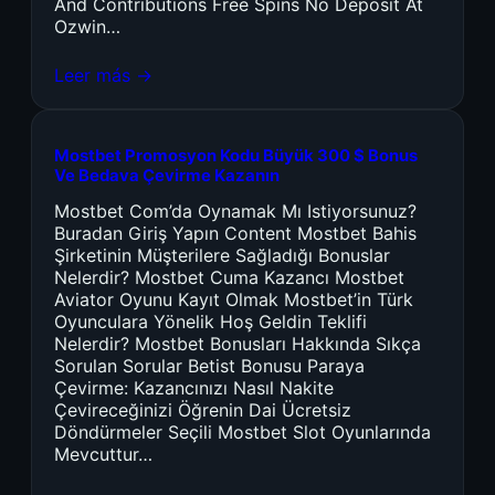
And Contributions Free Spins No Deposit At
Ozwin…
Leer más →
Mostbet Promosyon Kodu Büyük 300 $ Bonus
Ve Bedava Çevirme Kazanın
Mostbet Com’da Oynamak Mı Istiyorsunuz?
Buradan Giriş Yapın Content Mostbet Bahis
Şirketinin Müşterilere Sağladığı Bonuslar
Nelerdir? Mostbet Cuma Kazancı Mostbet
Aviator Oyunu Kayıt Olmak Mostbet’in Türk
Oyunculara Yönelik Hoş Geldin Teklifi
Nelerdir? Mostbet Bonusları Hakkında Sıkça
Sorulan Sorular Betist Bonusu Paraya
Çevirme: Kazancınızı Nasıl Nakite
Çevireceğinizi Öğrenin Dai Ücretsiz
Döndürmeler Seçili Mostbet Slot Oyunlarında
Mevcuttur…