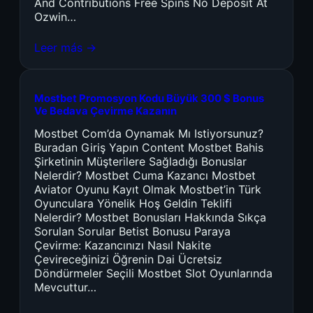
And Contributions Free Spins No Deposit At
Ozwin…
Leer más →
Mostbet Promosyon Kodu Büyük 300 $ Bonus
Ve Bedava Çevirme Kazanın
Mostbet Com’da Oynamak Mı Istiyorsunuz?
Buradan Giriş Yapın Content Mostbet Bahis
Şirketinin Müşterilere Sağladığı Bonuslar
Nelerdir? Mostbet Cuma Kazancı Mostbet
Aviator Oyunu Kayıt Olmak Mostbet’in Türk
Oyunculara Yönelik Hoş Geldin Teklifi
Nelerdir? Mostbet Bonusları Hakkında Sıkça
Sorulan Sorular Betist Bonusu Paraya
Çevirme: Kazancınızı Nasıl Nakite
Çevireceğinizi Öğrenin Dai Ücretsiz
Döndürmeler Seçili Mostbet Slot Oyunlarında
Mevcuttur…