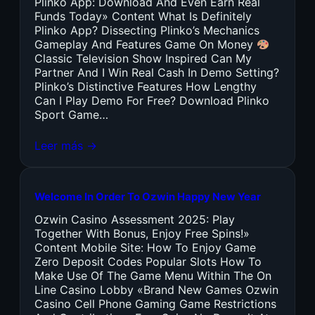
Plinko App: Download And Even Earn Real
Funds Today» Content What Is Definitely
Plinko App? Dissecting Plinko’s Mechanics
Gameplay And Features Game On Money
Classic Television Show Inspired Can My
Partner And I Win Real Cash In Demo Setting?
Plinko’s Distinctive Features How Lengthy
Can I Play Demo For Free? Download Plinko
Sport Game…
Leer más →
Welcome In Order To Ozwin Happy New Year
Ozwin Casino Assessment 2025: Play
Together With Bonus, Enjoy Free Spins!»
Content Mobile Site: How To Enjoy Game
Zero Deposit Codes Popular Slots How To
Make Use Of The Game Menu Within The On
Line Casino Lobby «Brand New Games Ozwin
Casino Cell Phone Gaming Game Restrictions