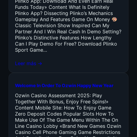
Plinko App: Download And Even Earn Real
Funds Today» Content What Is Definitely
Plinko App? Dissecting Plinko’s Mechanics
Gameplay And Features Game On Money
Classic Television Show Inspired Can My
Partner And I Win Real Cash In Demo Setting?
Plinko’s Distinctive Features How Lengthy
Can I Play Demo For Free? Download Plinko
Sport Game…
Leer más →
Welcome In Order To Ozwin Happy New Year
Ozwin Casino Assessment 2025: Play
Together With Bonus, Enjoy Free Spins!»
Content Mobile Site: How To Enjoy Game
Zero Deposit Codes Popular Slots How To
Make Use Of The Game Menu Within The On
Line Casino Lobby «Brand New Games Ozwin
Casino Cell Phone Gaming Game Restrictions