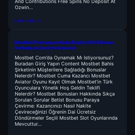
And Contributions Free Spins No Deposit At
Ozwin…
Leer más →
Mostbet Promosyon Kodu Büyük 300 $ Bonus
Ve Bedava Çevirme Kazanın
Mostbet Com’da Oynamak Mı Istiyorsunuz?
Buradan Giriş Yapın Content Mostbet Bahis
Şirketinin Müşterilere Sağladığı Bonuslar
Nelerdir? Mostbet Cuma Kazancı Mostbet
Aviator Oyunu Kayıt Olmak Mostbet’in Türk
Oyunculara Yönelik Hoş Geldin Teklifi
Nelerdir? Mostbet Bonusları Hakkında Sıkça
Sorulan Sorular Betist Bonusu Paraya
Çevirme: Kazancınızı Nasıl Nakite
Çevireceğinizi Öğrenin Dai Ücretsiz
Döndürmeler Seçili Mostbet Slot Oyunlarında
Mevcuttur…