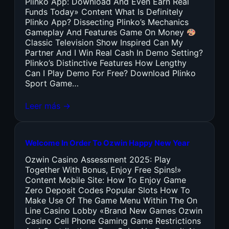
Plinko App: Download And Even Earn Real
Funds Today» Content What Is Definitely
Plinko App? Dissecting Plinko’s Mechanics
Gameplay And Features Game On Money
Classic Television Show Inspired Can My
Partner And I Win Real Cash In Demo Setting?
Plinko’s Distinctive Features How Lengthy
Can I Play Demo For Free? Download Plinko
Sport Game…
Leer más →
Welcome In Order To Ozwin Happy New Year
Ozwin Casino Assessment 2025: Play
Together With Bonus, Enjoy Free Spins!»
Content Mobile Site: How To Enjoy Game
Zero Deposit Codes Popular Slots How To
Make Use Of The Game Menu Within The On
Line Casino Lobby «Brand New Games Ozwin
Casino Cell Phone Gaming Game Restrictions