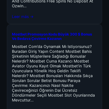
And Contributions Free Spins No Deposit At
Ozwin…
Leer más →
Mostbet Promosyon Kodu Büyük 300 $ Bonus
Ve Bedava Çevirme Kazanın
Mostbet Com’da Oynamak Mı Istiyorsunuz?
Buradan Giriş Yapın Content Mostbet Bahis
Şirketinin Müşterilere Sağladığı Bonuslar
Nelerdir? Mostbet Cuma Kazancı Mostbet
Aviator Oyunu Kayıt Olmak Mostbet’in Türk
Oyunculara Yönelik Hoş Geldin Teklifi
Nelerdir? Mostbet Bonusları Hakkında Sıkça
Sorulan Sorular Betist Bonusu Paraya
Çevirme: Kazancınızı Nasıl Nakite
Çevireceğinizi Öğrenin Dai Ücretsiz
Döndürmeler Seçili Mostbet Slot Oyunlarında
Mevcuttur…