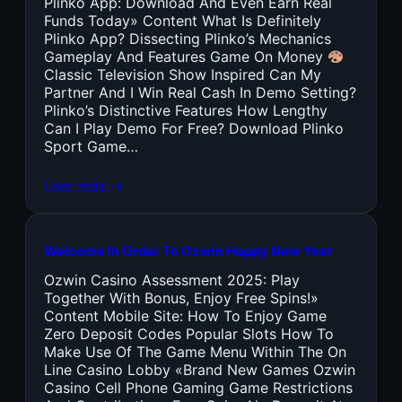
Plinko App: Download And Even Earn Real
Funds Today» Content What Is Definitely
Plinko App? Dissecting Plinko’s Mechanics
Gameplay And Features Game On Money
Classic Television Show Inspired Can My
Partner And I Win Real Cash In Demo Setting?
Plinko’s Distinctive Features How Lengthy
Can I Play Demo For Free? Download Plinko
Sport Game…
Leer más →
Welcome In Order To Ozwin Happy New Year
Ozwin Casino Assessment 2025: Play
Together With Bonus, Enjoy Free Spins!»
Content Mobile Site: How To Enjoy Game
Zero Deposit Codes Popular Slots How To
Make Use Of The Game Menu Within The On
Line Casino Lobby «Brand New Games Ozwin
Casino Cell Phone Gaming Game Restrictions