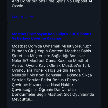
And Contributions Free Spins No Deposit At
Ozwin…
Leer más →
Mostbet Promosyon Kodu Büyük 300 $ Bonus
Ve Bedava Çevirme Kazanın
Mostbet Com’da Oynamak Mı Istiyorsunuz?
Buradan Giriş Yapın Content Mostbet Bahis
Şirketinin Müşterilere Sağladığı Bonuslar
Nelerdir? Mostbet Cuma Kazancı Mostbet
Aviator Oyunu Kayıt Olmak Mostbet’in Türk
Oyunculara Yönelik Hoş Geldin Teklifi
Nelerdir? Mostbet Bonusları Hakkında Sıkça
Sorulan Sorular Betist Bonusu Paraya
Çevirme: Kazancınızı Nasıl Nakite
Çevireceğinizi Öğrenin Dai Ücretsiz
Döndürmeler Seçili Mostbet Slot Oyunlarında
Mevcuttur…