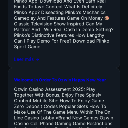
Plinko App: Download And Even Earn Real
Funds Today» Content What Is Definitely
Plinko App? Dissecting Plinko’s Mechanics
Gameplay And Features Game On Money
Classic Television Show Inspired Can My
Partner And I Win Real Cash In Demo Setting?
Plinko’s Distinctive Features How Lengthy
Can I Play Demo For Free? Download Plinko
Sport Game…
Leer más →
Welcome In Order To Ozwin Happy New Year
Ozwin Casino Assessment 2025: Play
Together With Bonus, Enjoy Free Spins!»
Content Mobile Site: How To Enjoy Game
Zero Deposit Codes Popular Slots How To
Make Use Of The Game Menu Within The On
Line Casino Lobby «Brand New Games Ozwin
Casino Cell Phone Gaming Game Restrictions