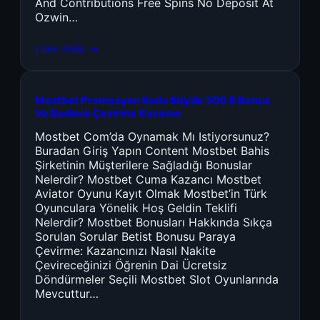
And Contributions Free Spins No Deposit At
Ozwin…
Leer más →
Mostbet Promosyon Kodu Büyük 300 $ Bonus
Ve Bedava Çevirme Kazanın
Mostbet Com’da Oynamak Mı Istiyorsunuz?
Buradan Giriş Yapın Content Mostbet Bahis
Şirketinin Müşterilere Sağladığı Bonuslar
Nelerdir? Mostbet Cuma Kazancı Mostbet
Aviator Oyunu Kayıt Olmak Mostbet’in Türk
Oyunculara Yönelik Hoş Geldin Teklifi
Nelerdir? Mostbet Bonusları Hakkında Sıkça
Sorulan Sorular Betist Bonusu Paraya
Çevirme: Kazancınızı Nasıl Nakite
Çevireceğinizi Öğrenin Dai Ücretsiz
Döndürmeler Seçili Mostbet Slot Oyunlarında
Mevcuttur…