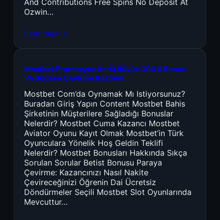
And Contributions Free Spins No Deposit At
Ozwin…
Leer más →
Mostbet Promosyon Kodu Büyük 300 $ Bonus
Ve Bedava Çevirme Kazanın
Mostbet Com’da Oynamak Mı Istiyorsunuz?
Buradan Giriş Yapın Content Mostbet Bahis
Şirketinin Müşterilere Sağladığı Bonuslar
Nelerdir? Mostbet Cuma Kazancı Mostbet
Aviator Oyunu Kayıt Olmak Mostbet’in Türk
Oyunculara Yönelik Hoş Geldin Teklifi
Nelerdir? Mostbet Bonusları Hakkında Sıkça
Sorulan Sorular Betist Bonusu Paraya
Çevirme: Kazancınızı Nasıl Nakite
Çevireceğinizi Öğrenin Dai Ücretsiz
Döndürmeler Seçili Mostbet Slot Oyunlarında
Mevcuttur…