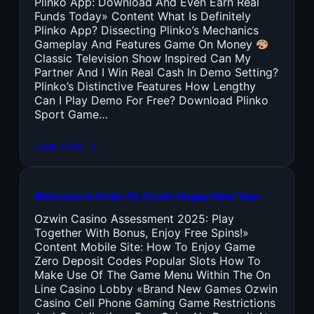
Plinko App: Download And Even Earn Real
Funds Today» Content What Is Definitely
Plinko App? Dissecting Plinko’s Mechanics
Gameplay And Features Game On Money
Classic Television Show Inspired Can My
Partner And I Win Real Cash In Demo Setting?
Plinko’s Distinctive Features How Lengthy
Can I Play Demo For Free? Download Plinko
Sport Game…
Leer más →
Welcome In Order To Ozwin Happy New Year
Ozwin Casino Assessment 2025: Play
Together With Bonus, Enjoy Free Spins!»
Content Mobile Site: How To Enjoy Game
Zero Deposit Codes Popular Slots How To
Make Use Of The Game Menu Within The On
Line Casino Lobby «Brand New Games Ozwin
Casino Cell Phone Gaming Game Restrictions