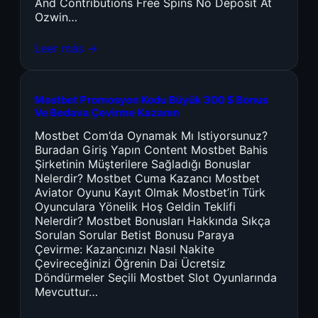
And Contributions Free Spins No Deposit At
Ozwin…
Leer más →
Mostbet Promosyon Kodu Büyük 300 $ Bonus
Ve Bedava Çevirme Kazanın
Mostbet Com’da Oynamak Mı Istiyorsunuz?
Buradan Giriş Yapın Content Mostbet Bahis
Şirketinin Müşterilere Sağladığı Bonuslar
Nelerdir? Mostbet Cuma Kazancı Mostbet
Aviator Oyunu Kayıt Olmak Mostbet’in Türk
Oyunculara Yönelik Hoş Geldin Teklifi
Nelerdir? Mostbet Bonusları Hakkında Sıkça
Sorulan Sorular Betist Bonusu Paraya
Çevirme: Kazancınızı Nasıl Nakite
Çevireceğinizi Öğrenin Dai Ücretsiz
Döndürmeler Seçili Mostbet Slot Oyunlarında
Mevcuttur…