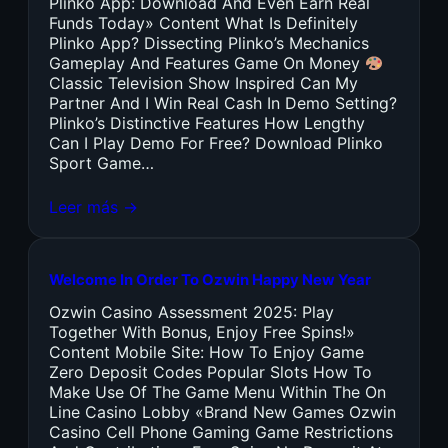
Plinko App: Download And Even Earn Real
Funds Today» Content What Is Definitely
Plinko App? Dissecting Plinko’s Mechanics
Gameplay And Features Game On Money
Classic Television Show Inspired Can My
Partner And I Win Real Cash In Demo Setting?
Plinko’s Distinctive Features How Lengthy
Can I Play Demo For Free? Download Plinko
Sport Game…
Leer más →
Welcome In Order To Ozwin Happy New Year
Ozwin Casino Assessment 2025: Play
Together With Bonus, Enjoy Free Spins!»
Content Mobile Site: How To Enjoy Game
Zero Deposit Codes Popular Slots How To
Make Use Of The Game Menu Within The On
Line Casino Lobby «Brand New Games Ozwin
Casino Cell Phone Gaming Game Restrictions